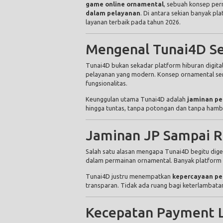
game online ornamental
, sebuah konsep per
dalam pelayanan
. Di antara sekian banyak p
layanan terbaik pada tahun 2026.
Mengenal Tunai4D Se
Tunai4D bukan sekadar platform hiburan digital 
pelayanan yang modern. Konsep ornamental sen
fungsionalitas.
Keunggulan utama Tunai4D adalah
jaminan p
hingga tuntas, tanpa potongan dan tanpa hamba
Jaminan JP Sampai R
Salah satu alasan mengapa Tunai4D begitu dig
dalam permainan ornamental. Banyak platform l
Tunai4D justru menempatkan
kepercayaan pe
transparan. Tidak ada ruang bagi keterlambatan
Kecepatan Payment L