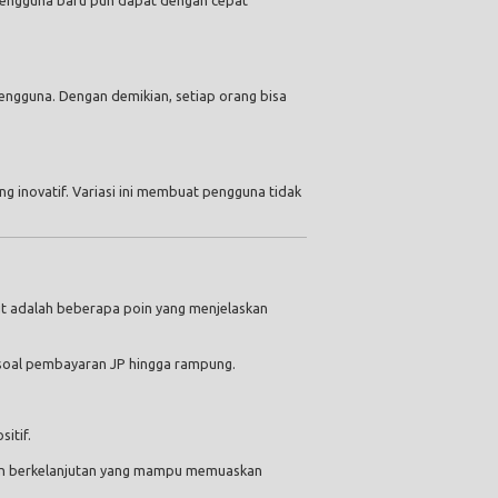
 Pengguna baru pun dapat dengan cepat
engguna. Dengan demikian, setiap orang bisa
g inovatif. Variasi ini membuat pengguna tidak
kut adalah beberapa poin yang menjelaskan
 soal pembayaran JP hingga rampung.
itif.
nan berkelanjutan yang mampu memuaskan