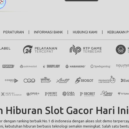
PERATURAN
|
INFORMASI BANK
|
HUBUNGI KAMI
|
KEBIJAKAN P
 Hiburan Slot Gacor Hari In
acor dengan ranking terbaik No.1 di indonesia dengan akses slot demo terper
at ini, kebutuhan hiburan berbasis teknologi semakin meningkat. Salah satu be