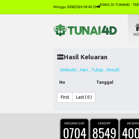
SELAMAT DATANG DI TUNAI4D - TERIMAKA
Minggu 9/08/2026 09:40:54
HO
Hasil Keluaran
Website:
, Hari:
, Tutup:
, Result:
No
Tanggal
First
Last ( 0 )
VIRGINIA DAY
CARDIFF
HK SIA
0704
8549
40