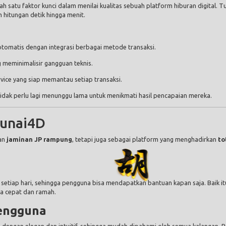
ah satu faktor kunci dalam menilai kualitas sebuah platform hiburan digital. 
itungan detik hingga menit.
tomatis dengan integrasi berbagai metode transaksi.
g meminimalisir gangguan teknis.
ice yang siap memantau setiap transaksi.
dak perlu lagi menunggu lama untuk menikmati hasil pencapaian mereka.
Tunai4D
gan
jaminan JP rampung
, tetapi juga sebagai platform yang menghadirkan
to
 setiap hari, sehingga pengguna bisa mendapatkan bantuan kapan saja. Baik i
ra cepat dan ramah.
engguna