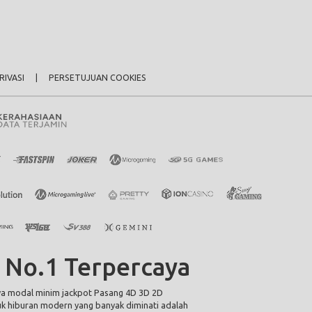
RIVASI
|
PERSETUJUAN COOKIES
i No.1 Terpercaya
caya modal minim jackpot Pasang 4D 3D 2D
ntuk hiburan modern yang banyak diminati adalah