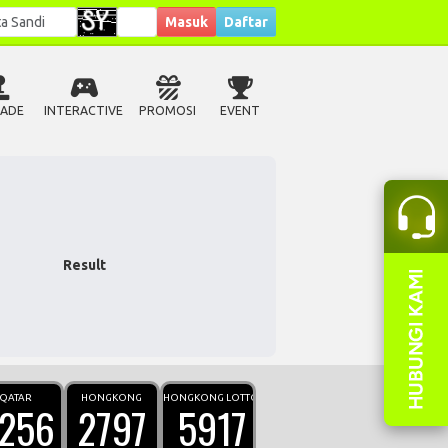
KUNG KAMI. LINK SITUS : WWW.TUNAI4D.SITE
SELAMAT DATANG DI T
Masuk
Daftar
ADE
INTERACTIVE
PROMOSI
EVENT
Result
QATAR
HONGKONG
HONGKONG LOTTO
256
2797
5917