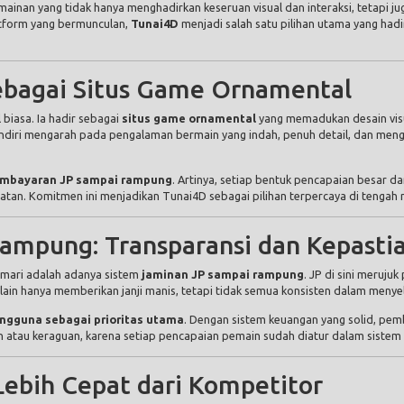
mainan yang tidak hanya menghadirkan keseruan visual dan interaksi, tetapi 
latform yang bermunculan,
Tunai4D
menjadi salah satu pilihan utama yang hadi
bagai Situs Game Ornamental
biasa. Ia hadir sebagai
situs game ornamental
yang memadukan desain visua
diri mengarah pada pengalaman bermain yang indah, penuh detail, dan men
embayaran JP sampai rampung
. Artinya, setiap bentuk pencapaian besar da
tan. Komitmen ini menjadikan Tunai4D sebagai pilihan terpercaya di tengah
ampung: Transparansi dan Kepasti
emari adalah adanya sistem
jaminan JP sampai rampung
. JP di sini meruju
ain hanya memberikan janji manis, tetapi tidak semua konsisten dalam menye
ngguna sebagai prioritas utama
. Dengan sistem keuangan yang solid, pem
 atau keraguan, karena setiap pencapaian pemain sudah diatur dalam sistem y
ebih Cepat dari Kompetitor