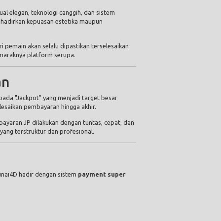
l elegan, teknologi canggih, dan sistem
ghadirkan kepuasan estetika maupun
ri pemain akan selalu dipastikan terselesaikan
 maraknya platform serupa.
an
k pada "Jackpot" yang menjadi target besar
lesaikan pembayaran hingga akhir.
bayaran JP dilakukan dengan tuntas, cepat, dan
ang terstruktur dan profesional.
Tunai4D hadir dengan sistem
payment super