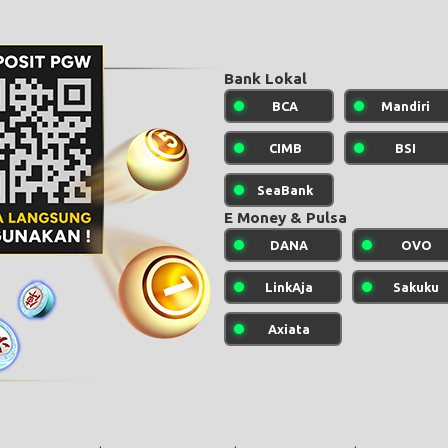
Bank Lokal
BCA
Mandiri
CIMB
BSI
SeaBank
E Money & Pulsa
DANA
OVO
LinkAja
Sakuku
Axiata