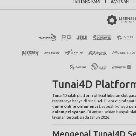
TENTANG KAMI
|
BANTUAN
|
Tunai4D Platform
Tunai4D ialah platform official hiburan slot g
terpercaya hanya di tunai 4d. Di era digital sa
game online ornamental
, sebuah konsep per
dalam pelayanan
. Di antara sekian banyak p
layanan terbaik pada tahun 2026.
Mengenal Tunai4D Se