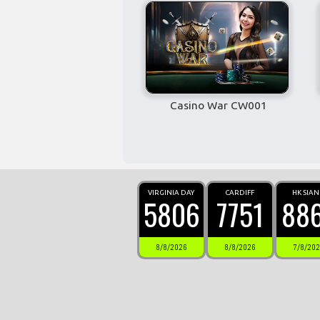
Casino War CW001
VIRGINIA DAY
CARDIFF
HK SIA
5806
7751
88
8/8/2026
8/8/2026
7/8/20