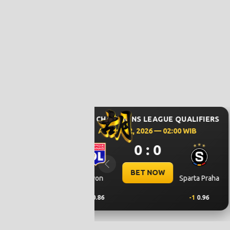
UEFA CHAMPIONS LEAGUE QUALIF
August 11, 2026 — 22:59 WIB
0 : 0
Previous
BET NOW
Union 
Bodo Glimt
Gill
0.75
0.82
-0.75