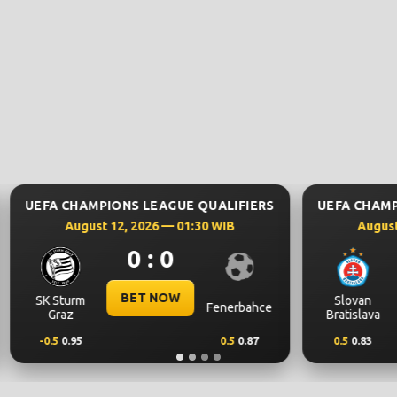
1/1/1970
IERS
E-FOOTBALL F24 ELITE CLUB FRIENDLY
E-
August 8, 2026 — 04:00 WIB
0 : 1
BET NOW
Saint-
e-Paris Saint
e-Chelsea
oise
Germain
e-Po
1.00
0.00
0.54
0.00
-0.88
0.0