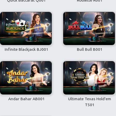
Quick Baccarat Q001
Roulette R001
Infinite Blackjack BJ001
Bull Bull B001
Andar Bahar AB001
Ultimate Texas Hold'em
T501