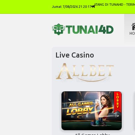
SELAMAT DATANG DI TUNAI4D - TERIMAKASIH 
Jumat 7/08/2026 21:20:18
HO
Live Casino