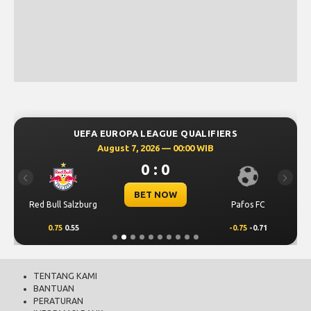
UEFA EUROPA LEAGUE QUALIFIERS
August 7, 2026 — 00:00 WIB
0 : 0
Previous
Next
BET NOW
Red Bull Salzburg
Pafos FC
0.75
0.55
-0.75
-0.71
TENTANG KAMI
BANTUAN
PERATURAN