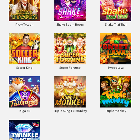
Ricky Tycoon
Shake Boom Boom
Shake Thai Thai
Soccer King
Super Fortune
Sweet Lava
Taiga 88
Triple Kung Fu Monkey
Triple Monkey