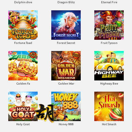
Dolphin dive
Dragon Blitz
Eternal Fire
Fortune Toad
Forest Secret
Fruit Tycoon
Golden Fa
Golden War
Highway Bee
Holy Goat
Honey 888
Hot Smash