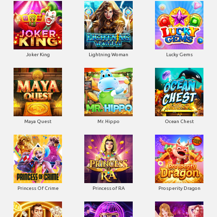
Joker King
Lightning Woman
Lucky Gems
Maya Quest
Mr. Hippo
Ocean Chest
Princess Of Crime
Princess of RA
Prosperity Dragon