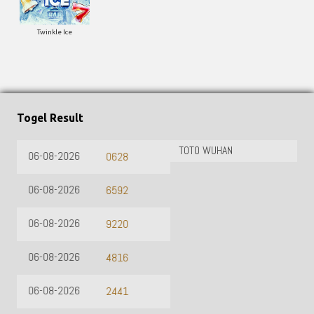
Twinkle Ice
Togel Result
TOTO WUHAN
01-01-1970