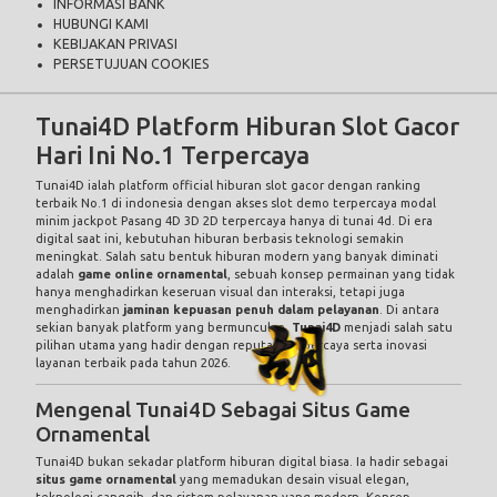
INFORMASI BANK
HUBUNGI KAMI
KEBIJAKAN PRIVASI
PERSETUJUAN COOKIES
Tunai4D Platform Hiburan Slot Gacor
Hari Ini No.1 Terpercaya
Tunai4D ialah platform official hiburan slot gacor dengan ranking
terbaik No.1 di indonesia dengan akses slot demo terpercaya modal
minim jackpot Pasang 4D 3D 2D terpercaya hanya di tunai 4d. Di era
digital saat ini, kebutuhan hiburan berbasis teknologi semakin
meningkat. Salah satu bentuk hiburan modern yang banyak diminati
adalah
game online ornamental
, sebuah konsep permainan yang tidak
hanya menghadirkan keseruan visual dan interaksi, tetapi juga
menghadirkan
jaminan kepuasan penuh dalam pelayanan
. Di antara
sekian banyak platform yang bermunculan,
Tunai4D
menjadi salah satu
pilihan utama yang hadir dengan reputasi terpercaya serta inovasi
layanan terbaik pada tahun 2026.
Mengenal Tunai4D Sebagai Situs Game
Ornamental
Tunai4D bukan sekadar platform hiburan digital biasa. Ia hadir sebagai
situs game ornamental
yang memadukan desain visual elegan,
teknologi canggih, dan sistem pelayanan yang modern. Konsep