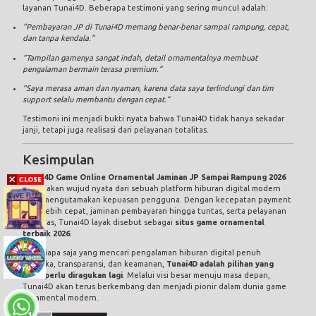
layanan Tunai4D. Beberapa testimoni yang sering muncul adalah:
“Pembayaran JP di Tunai4D memang benar-benar sampai rampung, cepat,
dan tanpa kendala.”
“Tampilan gamenya sangat indah, detail ornamentalnya membuat
pengalaman bermain terasa premium.”
“Saya merasa aman dan nyaman, karena data saya terlindungi dan tim
support selalu membantu dengan cepat.”
Testimoni ini menjadi bukti nyata bahwa Tunai4D tidak hanya sekadar
janji, tetapi juga realisasi dari pelayanan totalitas.
Kesimpulan
Tunai4D Game Online Ornamental Jaminan JP Sampai Rampung 2026
merupakan wujud nyata dari sebuah platform hiburan digital modern
yang mengutamakan kepuasan pengguna. Dengan kecepatan payment
yang lebih cepat, jaminan pembayaran hingga tuntas, serta pelayanan
totalitas, Tunai4D layak disebut sebagai
situs game ornamental
terbaik 2026
.
Bagi siapa saja yang mencari pengalaman hiburan digital penuh
estetika, transparansi, dan keamanan,
Tunai4D adalah pilihan yang
tidak perlu diragukan lagi
. Melalui visi besar menuju masa depan,
Tunai4D akan terus berkembang dan menjadi pionir dalam dunia game
ornamental modern.