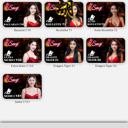
Baccarat C14
Roulette 71
Auto Roulette 72
Extra Sicbo C132
Dragon Tiger 31
Dragon Tiger 32
Sedie C151