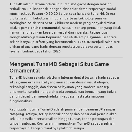
Tunai4D ialah platform official hiburan slot gacor dengan ranking
terbaik No.1 di indonesia dengan akses slot demo terpercaya modal
minim jackpot Pasang 4D 3D 2D terpercaya hanya di tunai 4d. Di era
digital saat ini, kebutuhan hiburan berbasis teknologi semakin
meningkat. Salah satu bentuk hiburan modern yang banyak diminati
adalah
game online ornamental
, sebuah konsep permainan yang tidak
hanya menghadirkan keseruan visual dan interaksi, tetapi juga
menghadirkan
jaminan kepuasan penuh dalam pelayanan
. Di antara
sekian banyak platform yang bermunculan,
Tunai4D
menjadi salah satu
pilihan utama yang hadir dengan reputasi terpercaya serta inovasi
layanan terbaik pada tahun 2026.
Mengenal Tunai4D Sebagai Situs Game
Ornamental
Tunai4D bukan sekadar platform hiburan digital biasa. Ia hadir sebagai
situs game ornamental
yang memadukan desain visual elegan,
teknologi canggih, dan sistem pelayanan yang modern. Konsep
ornamental sendiri mengarah pada pengalaman bermain yang indah,
penuh detail, dan menghadirkan kepuasan estetika maupun
fungsionalitas.
Keunggulan utama Tunai4D adalah
jaminan pembayaran JP sampai
rampung
. Artinya, setiap bentuk pencapaian besar dari pemain akan
selalu dipastikan terselesaikan hingga tuntas, tanpa potongan dan
tanpa hambatan. Komitmen ini menjadikan Tunai4D sebagai pilihan
terpercaya di tengah maraknya platform serupa.