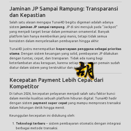
Jaminan JP Sampai Rampung: Transparansi
dan Kepastian
Salah satu alasan mengapa Tunai4D begitu digemari adalah adanya
sistem
jaminan JP sampai rampung
. JP di sini merujuk pada "Jackpot"
yang menjadi target besar dalam permainan ornamental. Banyak
platform lain hanya memberikan janji manis, tetapi tidak semua
konsisten dalam menyelesaikan pembayaran hingga akhir.
Tunai4D justru menempatkan
kepercayaan pengguna sebagai prioritas
utama
. Dengan sistem keuangan yang solid, pembayaran JP dilakukan
dengan tuntas, cepat, dan transparan. Tidak ada ruang bagi
keterlambatan atau keraguan, karena setiap pencapaian pemain sudah
diatur dalam sistem yang terstruktur dan profesional.
Kecepatan Payment Lebih Cepat dari
Kompetitor
Di tahun 2026, kecepatan pelayanan menjadi salah satu faktor kunci
dalam menilai kualitas sebuah platform hiburan digital. Tunai4D hadir
dengan sistem
payment super cepat
yang mampu memproses transaksi
dalam hitungan detik hingga menit.
Keunggulan kecepatan ini didukung oleh:
Teknologi terbaru
– sistem pembayaran otomatis dengan integrasi
berbagai metode transaksi.