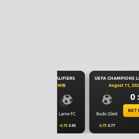
Lucky Jaguar 500
3 Li
SPAIN LA LIGA
August 16, 2026 — 00:30 WIB
0 : 0
Previous
BET NOW
Alaves
Get
0.00
0.62
0.00
-
3 Coin Wild Tiger
Jackp