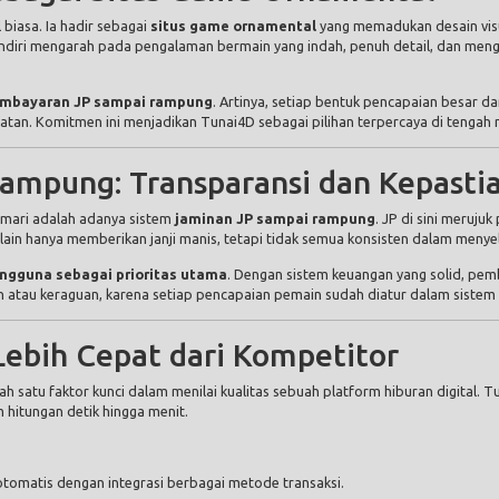
biasa. Ia hadir sebagai
situs game ornamental
yang memadukan desain visua
diri mengarah pada pengalaman bermain yang indah, penuh detail, dan men
embayaran JP sampai rampung
. Artinya, setiap bentuk pencapaian besar da
tan. Komitmen ini menjadikan Tunai4D sebagai pilihan terpercaya di tengah
ampung: Transparansi dan Kepasti
id Gems 777
Crystal 777 DELUXE
Golden Empi
emari adalah adanya sistem
jaminan JP sampai rampung
. JP di sini meruju
ain hanya memberikan janji manis, tetapi tidak semua konsisten dalam menye
ngguna sebagai prioritas utama
. Dengan sistem keuangan yang solid, pem
 atau keraguan, karena setiap pencapaian pemain sudah diatur dalam sistem y
ebih Cepat dari Kompetitor
ah satu faktor kunci dalam menilai kualitas sebuah platform hiburan digital. 
itungan detik hingga menit.
er Ace Joker
Safari King
3 Lucky Pi
tomatis dengan integrasi berbagai metode transaksi.