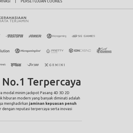
RIVASI
|
PERSETUJUAN COOKIES
 Crown
Roma X Deluxe
i No.1 Terpercaya
caya modal minim jackpot Pasang 4D 3D 2D
ntuk hiburan modern yang banyak diminati adalah
juga menghadirkan
jaminan kepuasan penuh
r dengan reputasi terpercaya serta inovasi
ures 2
3 Lucky Lion