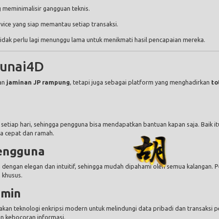
g meminimalisir gangguan teknis.
ice yang siap memantau setiap transaksi.
dak perlu lagi menunggu lama untuk menikmati hasil pencapaian mereka.
Tunai4D
lden Bank 2
Safari Mystery
Shogun
gan
jaminan JP rampung
, tetapi juga sebagai platform yang menghadirkan
to
 setiap hari, sehingga pengguna bisa mendapatkan bantuan kapan saja. Baik i
ra cepat dan ramah.
engguna
 dengan elegan dan intuitif, sehingga mudah dipahami oleh semua kalangan.
 khusus.
Pot Dragons
Nightfall Hunting
Treasure Q
amin
an teknologi enkripsi modern untuk melindungi data pribadi dan transaksi p
n kebocoran informasi.