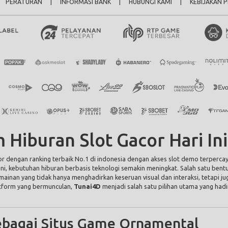
PERATURAN
|
INFORMASI BANK
|
HUBUNGI KAMI
|
KEBIJAKAN P
ky Jaguar 2
Joker Coins
10 Sparkling
 Hiburan Slot Gacor Hari In
acor dengan ranking terbaik No.1 di indonesia dengan akses slot demo terper
at ini, kebutuhan hiburan berbasis teknologi semakin meningkat. Salah satu be
mainan yang tidak hanya menghadirkan keseruan visual dan interaksi, tetapi 
latform yang bermunculan,
Tunai4D
menjadi salah satu pilihan utama yang hadi
ng King Title
3 Coin Wild Horse
3 Coin Treas
Match
bagai Situs Game Ornamental