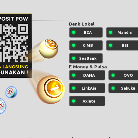
Bank Lokal
BCA
Mandiri
CIMB
BSI
SeaBank
arkling Crown
Party Ape
Cash Coi
E Money & Pulsa
DANA
OVO
LinkAja
Sakuku
Axiata
er Mahjong
3 Coin Golden Ox
Clover Coin