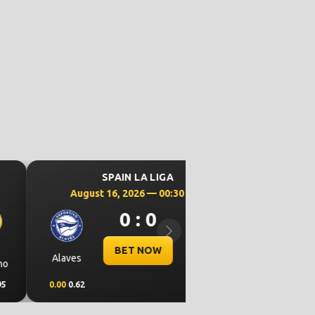
ong
Coin of Lightning
A CHAMPIONS LEAGUE QUALIFIERS
August 11, 2026 — 22:00 WIB
0 : 0
Next
BET NOW
t Almaty
Levski Sofia
(n)
0
0.76
0.00
-0.94
va
Fortune Hook Boom