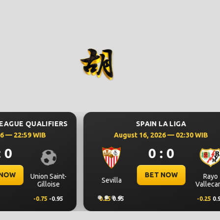
1/1/1970
ghtning Blitz
ROMA X 10000
Super Mahj
Deluxe
SPAIN LA LIGA
UEF
August 17, 2026 — 02:30 WIB
0 : 0
BET NOW
Kaira
afe
Celta Vigo
Osasuna
0.72
0.25
0.76
-0.25
-0.86
0.0
ot Joker FEVER
Lucky Macaw
Superno