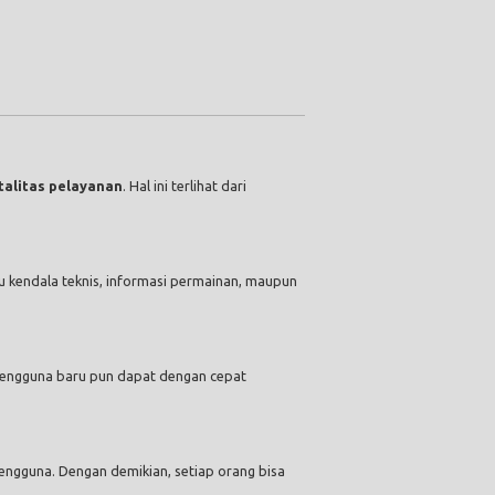
Poseidon
talitas pelayanan
. Hal ini terlihat dari
tu kendala teknis, informasi permainan, maupun
 Pengguna baru pun dapat dengan cepat
uest
Fortune Monkey
engguna. Dengan demikian, setiap orang bisa