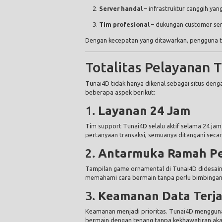
Server handal
– infrastruktur canggih yan
Tim profesional
– dukungan customer serv
Dengan kecepatan yang ditawarkan, pengguna ti
Totalitas Pelayanan 
Sweet Magic
Go
Tunai4D tidak hanya dikenal sebagai situs den
beberapa aspek berikut:
1.
Layanan 24 Jam
Tim support Tunai4D selalu aktif selama 24 jam
pertanyaan transaksi, semuanya ditangani seca
2.
Antarmuka Ramah P
Tampilan game ornamental di Tunai4D didesain
memahami cara bermain tanpa perlu bimbingan
Lucky Doggy
3 
3.
Keamanan Data Terj
Keamanan menjadi prioritas. Tunai4D menggunak
bermain dengan tenang tanpa kekhawatiran aka