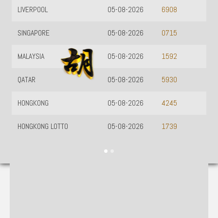
05-08-2026
6908
05-08-2026
0715
05-08-2026
1592
05-08-2026
5930
05-08-2026
4245
05-08-2026
1739