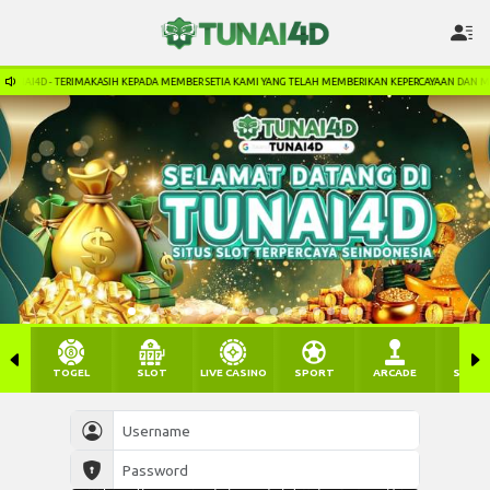
I4D - TERIMAKASIH KEPADA MEMBER SETIA KAMI YANG TELAH MEMBERIKAN KEPERCAYAAN DAN MENDUKUN
TOGEL
SLOT
LIVE CASINO
SPORT
ARCADE
SABU