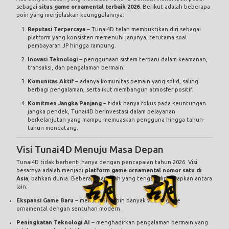
sebagai
situs game ornamental terbaik 2026
. Berikut adalah beberapa
poin yang menjelaskan keunggulannya:
Reputasi Terpercaya
– Tunai4D telah membuktikan diri sebagai
platform yang konsisten memenuhi janjinya, terutama soal
pembayaran JP hingga rampung.
Inovasi Teknologi
– penggunaan sistem terbaru dalam keamanan,
transaksi, dan pengalaman bermain.
Komunitas Aktif
– adanya komunitas pemain yang solid, saling
berbagi pengalaman, serta ikut membangun atmosfer positif.
Komitmen Jangka Panjang
– tidak hanya fokus pada keuntungan
jangka pendek, Tunai4D berinvestasi dalam pelayanan
berkelanjutan yang mampu memuaskan pengguna hingga tahun-
tahun mendatang.
Visi Tunai4D Menuju Masa Depan
Tunai4D tidak berhenti hanya dengan pencapaian tahun 2026. Visi
besarnya adalah menjadi
platform game ornamental nomor satu di
Asia
, bahkan dunia. Beberapa langkah yang tengah dipersiapkan antara
lain:
Ekspansi Game Baru
– menambah lebih banyak variasi game
ornamental dengan sentuhan modern.
Peningkatan Teknologi AI
– menghadirkan pengalaman bermain yang