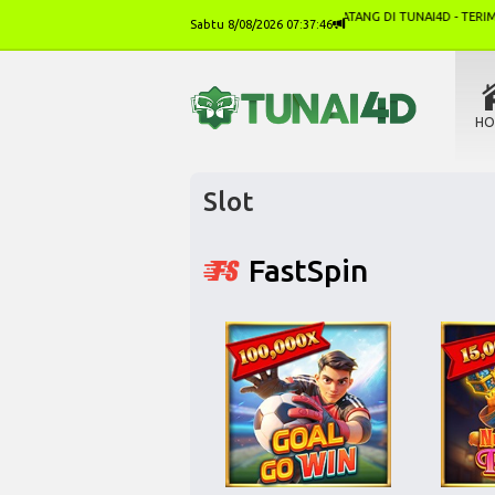
SELAMAT DATANG DI TUNAI4D - TERIMAKASIH K
Sabtu 8/08/2026 07:37:47
HO
Slot
FastSpin