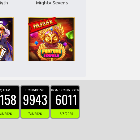
Myth
Mighty Sevens
ys
Fortune Jewels III
QATAR
HONGKONG
HONGKONG LOTTO
158
9943
6011
/8/2026
7/8/2026
7/8/2026
ia
Spin and Win