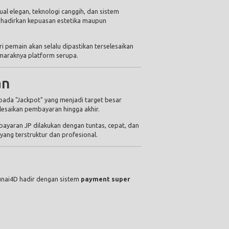
l elegan, teknologi canggih, dan sistem
ghadirkan kepuasan estetika maupun
ri pemain akan selalu dipastikan terselesaikan
 maraknya platform serupa.
une
Legend of Eagle
an
k pada "Jackpot" yang menjadi target besar
lesaikan pembayaran hingga akhir.
bayaran JP dilakukan dengan tuntas, cepat, dan
ang terstruktur dan profesional.
Tunai4D hadir dengan sistem
payment super
lth
Ganesha Luck