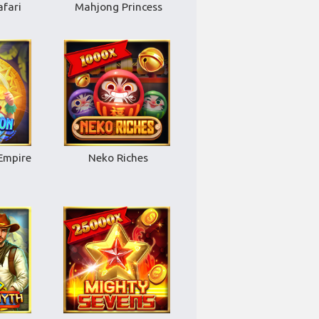
afari
Mahjong Princess
Empire
Neko Riches