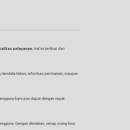
tune
Caribbean Riches
talitas pelayanan
. Hal ini terlihat dari
tu kendala teknis, informasi permainan, maupun
hing
 Pengguna baru pun dapat dengan cepat
engguna. Dengan demikian, setiap orang bisa