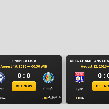
1/1/1970
eet Frenzy
Nezha
Roma
IERS
UEFA CHAMPIONS LEAGUE QUALIFIERS
UEF
August 12, 2026 — 01:15 WIB
0 : 0
BET NOW
Slovan
bahce
Mjallby
Bodo
Bratislava
.87
0.5
0.83
-0.5
0.99
0.7
i Gow Ways
Muay Thai Fighter
Leprechaun B