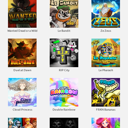
Wanted Dead or a Wild
Le Bandit
Ze Zeus
Duel at Dawn
RIP City
Le Pharaoh
Cloud Princess
Double Rainbow
FRKN Bananas