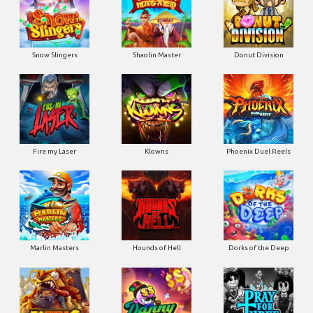
Snow Slingers
Shaolin Master
Donut Division
Fire my Laser
Klowns
Phoenix Duel Reels
Marlin Masters
Hounds of Hell
Dorks of the Deep