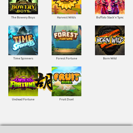
The Bowery Boys
Harvest Wilds
Buffalo Stack'n'Sync
Time Spinners
Forest Fortune
Born Wild
Undead Fortune
Fruit Duel