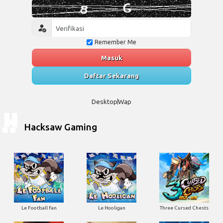
Remember Me
Masuk
Daftar Sekarang
Desktop
Wap
Hacksaw Gaming
Le Football Fan
Le Hooligan
Three Cursed Chests