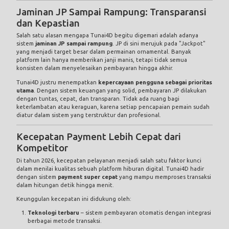
Jaminan JP Sampai Rampung: Transparansi
dan Kepastian
Salah satu alasan mengapa Tunai4D begitu digemari adalah adanya
sistem
jaminan JP sampai rampung
. JP di sini merujuk pada "Jackpot"
yang menjadi target besar dalam permainan ornamental. Banyak
platform lain hanya memberikan janji manis, tetapi tidak semua
konsisten dalam menyelesaikan pembayaran hingga akhir.
Tunai4D justru menempatkan
kepercayaan pengguna sebagai prioritas
utama
. Dengan sistem keuangan yang solid, pembayaran JP dilakukan
dengan tuntas, cepat, dan transparan. Tidak ada ruang bagi
keterlambatan atau keraguan, karena setiap pencapaian pemain sudah
diatur dalam sistem yang terstruktur dan profesional.
Kecepatan Payment Lebih Cepat dari
Kompetitor
Di tahun 2026, kecepatan pelayanan menjadi salah satu faktor kunci
dalam menilai kualitas sebuah platform hiburan digital. Tunai4D hadir
dengan sistem
payment super cepat
yang mampu memproses transaksi
dalam hitungan detik hingga menit.
Keunggulan kecepatan ini didukung oleh:
Teknologi terbaru
– sistem pembayaran otomatis dengan integrasi
berbagai metode transaksi.