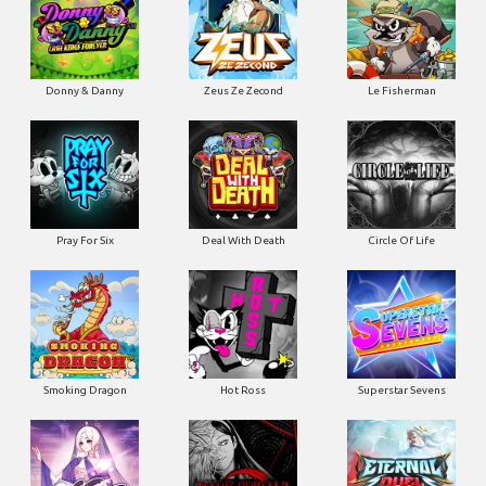
Donny & Danny
Zeus Ze Zecond
Le Fisherman
Pray For Six
Deal With Death
Circle Of Life
Smoking Dragon
Hot Ross
Superstar Sevens