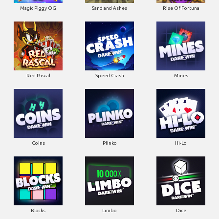
Magic Piggy OG
Sand and Ashes
Rise Of Fortuna
Red Pascal
Speed Crash
Mines
Coins
Plinko
Hi-Lo
Blocks
Limbo
Dice