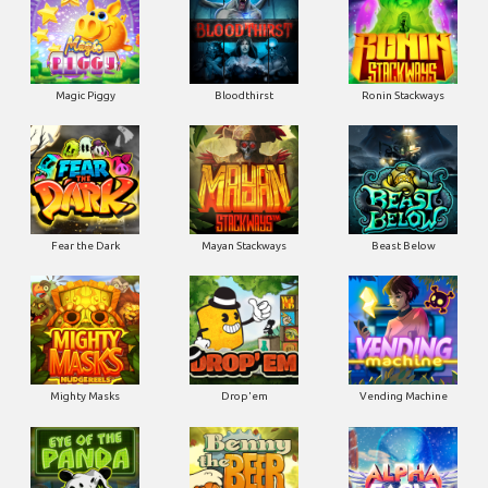
Magic Piggy
Bloodthirst
Ronin Stackways
Fear the Dark
Mayan Stackways
Beast Below
Mighty Masks
Drop'em
Vending Machine