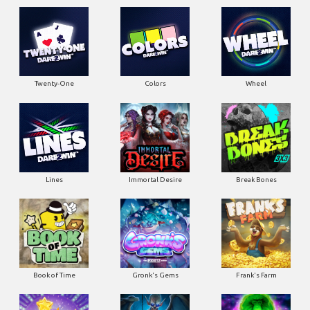
Twenty-One
Colors
Wheel
Lines
Immortal Desire
Break Bones
Book of Time
Gronk's Gems
Frank's Farm