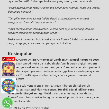
layanan Tunai4D. Beberapa testimoni yang sering muncul adalah:
“Pembayaran JP di Tunai4D memang benar-benar sampai rampung, cepat,
dan tanpa kendala.”
“Tampilan gamenya sangat indah, detail ornamentalnya membuat
pengalaman bermain terasa premium.”
“Saya merasa aman dan nyaman, karena data saya terlindungi dan tim
support selalu membantu dengan cepat.”
Testimoni ini menjadi bukti nyata bahwa Tunai4D tidak hanya sekadar
janji, tetapi juga realisasi dari pelayanan totalitas.
Kesimpulan
Tunai4D Game Online Ornamental Jaminan JP Sampai Rampung 2026
merupakan wujud nyata dari sebuah platform hiburan digital modern
yang mengutamakan kepuasan pengguna. Dengan kecepatan payment
yang lebih cepat, jaminan pembayaran hingga tuntas, serta pelayanan
totalitas, Tunai4D layak disebut sebagai
situs game ornamental
terbaik 2026
.
Bagi siapa saja yang mencari pengalaman hiburan digital penuh
estetika, transparansi, dan keamanan,
Tunai4D adalah pilihan yang
tidak perlu diragukan lagi
. Melalui visi besar menuju masa depan,
Tunai4D akan terus berkembang dan menjadi pionir dalam dunia game
ornamental modern.