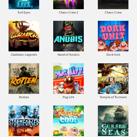
Evil Eyes
Chaos Crew 2
Chaos Crew
Gladiator Legends
Hand of Anubis
Dork Unit
Rotten
Pug Life
Temple of Torment