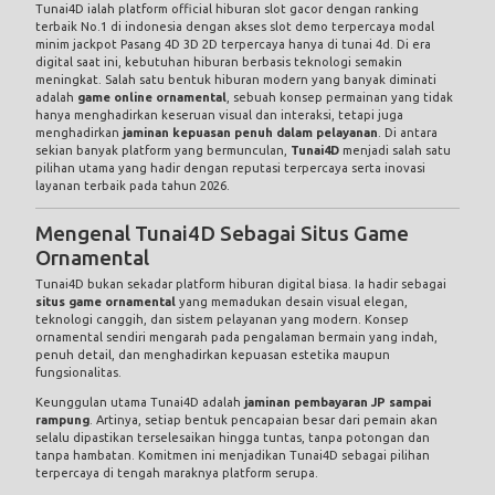
Tunai4D ialah platform official hiburan slot gacor dengan ranking
terbaik No.1 di indonesia dengan akses slot demo terpercaya modal
minim jackpot Pasang 4D 3D 2D terpercaya hanya di tunai 4d. Di era
digital saat ini, kebutuhan hiburan berbasis teknologi semakin
meningkat. Salah satu bentuk hiburan modern yang banyak diminati
adalah
game online ornamental
, sebuah konsep permainan yang tidak
hanya menghadirkan keseruan visual dan interaksi, tetapi juga
menghadirkan
jaminan kepuasan penuh dalam pelayanan
. Di antara
sekian banyak platform yang bermunculan,
Tunai4D
menjadi salah satu
pilihan utama yang hadir dengan reputasi terpercaya serta inovasi
layanan terbaik pada tahun 2026.
Mengenal Tunai4D Sebagai Situs Game
Ornamental
Tunai4D bukan sekadar platform hiburan digital biasa. Ia hadir sebagai
situs game ornamental
yang memadukan desain visual elegan,
teknologi canggih, dan sistem pelayanan yang modern. Konsep
ornamental sendiri mengarah pada pengalaman bermain yang indah,
penuh detail, dan menghadirkan kepuasan estetika maupun
fungsionalitas.
Keunggulan utama Tunai4D adalah
jaminan pembayaran JP sampai
rampung
. Artinya, setiap bentuk pencapaian besar dari pemain akan
selalu dipastikan terselesaikan hingga tuntas, tanpa potongan dan
tanpa hambatan. Komitmen ini menjadikan Tunai4D sebagai pilihan
terpercaya di tengah maraknya platform serupa.