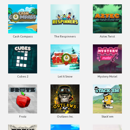
Cash Compass
The Respinners
Aztec Twist
Cubes 2
Let It Snow
Mystery Motel
Frutz
Outlaws Inc.
Stack'em