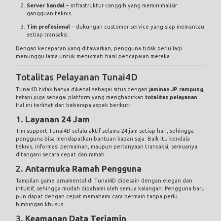
Server handal
– infrastruktur canggih yang meminimalisir
gangguan teknis.
Tim profesional
– dukungan customer service yang siap memantau
setiap transaksi.
Dengan kecepatan yang ditawarkan, pengguna tidak perlu lagi
menunggu lama untuk menikmati hasil pencapaian mereka.
Totalitas Pelayanan Tunai4D
Tunai4D tidak hanya dikenal sebagai situs dengan
jaminan JP rampung
,
tetapi juga sebagai platform yang menghadirkan
totalitas pelayanan
.
Hal ini terlihat dari beberapa aspek berikut:
1.
Layanan 24 Jam
Tim support Tunai4D selalu aktif selama 24 jam setiap hari, sehingga
pengguna bisa mendapatkan bantuan kapan saja. Baik itu kendala
teknis, informasi permainan, maupun pertanyaan transaksi, semuanya
ditangani secara cepat dan ramah.
2.
Antarmuka Ramah Pengguna
Tampilan game ornamental di Tunai4D didesain dengan elegan dan
intuitif, sehingga mudah dipahami oleh semua kalangan. Pengguna baru
pun dapat dengan cepat memahami cara bermain tanpa perlu
bimbingan khusus.
3.
Keamanan Data Terjamin