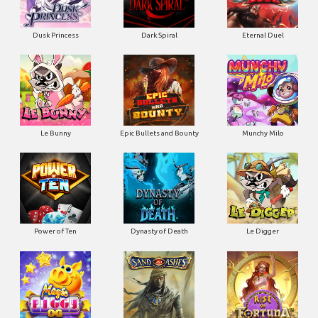
Dusk Princess
Dark Spiral
Eternal Duel
Le Bunny
Epic Bullets and Bounty
Munchy Milo
Power of Ten
Dynasty of Death
Le Digger