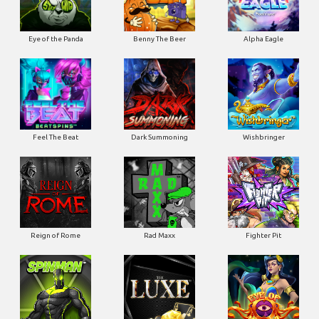
Eye of the Panda
Benny The Beer
Alpha Eagle
Feel The Beat
Dark Summoning
Wishbringer
Reign of Rome
Rad Maxx
Fighter Pit