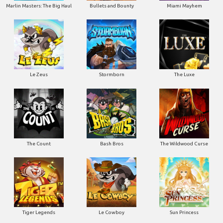
Marlin Masters: The Big Haul
Bullets and Bounty
Miami Mayhem
Le Zeus
Stormborn
The Luxe
The Count
Bash Bros
The Wildwood Curse
Tiger Legends
Le Cowboy
Sun Princess