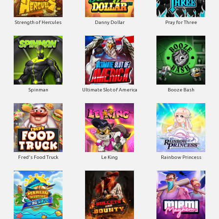
Strength of Hercules
Danny Dollar
Pray for Three
Ultimate Slot of America
Booze Bash
Spinman
Le King
Fred's Food Truck
Rainbow Princess