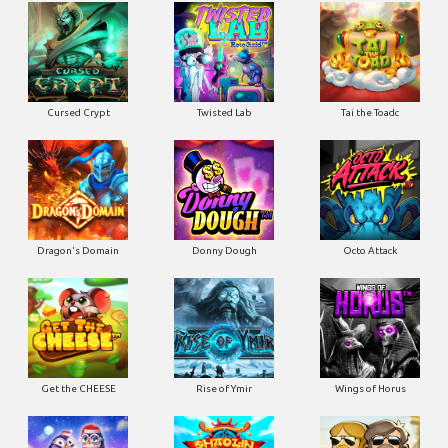
Cursed Crypt
Twisted Lab
Tai the Toadc
Dragon's Domain
Donny Dough
Octo Attack
Get the CHEESE
Rise of Ymir
Wings of Horus