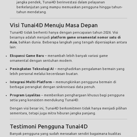
jangka pendek, Tunai4D berinvestasi dalam pelayanan
berkelanjutan yang mampu memuaskan pengguna hingga tahun-
tahun mendatang.
Visi Tunai4D Menuju Masa Depan
Tunai4D tidak berhenti hanya dengan pencapaian tahun 2026. Visi
besarnya adalah menjadi
platform game ornamental nomor satu di
Asia
, bahkan dunia. Beberapa langkah yang tengah dipersiapkan antara
lain:
Ekspansi Game Baru
– menambah lebih banyak variasi game
ornamental dengan sentuhan modern.
Peningkatan Teknologi AI
– menghadirkan pengalaman bermain yang
lebih personal melalui kecerdasan buatan.
Integrasi Multi-Platform
– memungkinkan pengguna bermain di
berbagai perangkat dengan sinkronisasi data penuh.
Program Loyalitas
– memberikan penghargaan khusus bagi pengguna
setia yang konsisten mendukung Tunai4D.
Dengan visi besar ini, Tunai4D berkomitmen tidak hanya menjadi pilihan
sementara, tetapi juga mitra hiburan jangka panjang.
Testimoni Pengguna Tunai4D
Banyak pengguna yang sudah merasakan sendiri bagaimana kualitas