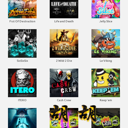
Fist Of Destruction
Life and Death
Jelly Slice
SixSixSix
2 Wild 2 Die
Le Viking
ITERO
Cash Crew
Keep'em