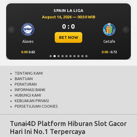
SPAIN LA LIGA
August 16, 2026 — 00:30 WIB
0 : 0
Previous
Next
BET NOW
Alaves
Getafe
0.00
0.62
0.00
-0.72
TENTANG KAMI
BANTUAN
PERATURAN
INFORMASI BANK
HUBUNGI KAMI
KEBIJAKAN PRIVASI
PERSETUJUAN COOKIES
Tunai4D Platform Hiburan Slot Gacor
Hari Ini No.1 Terpercaya