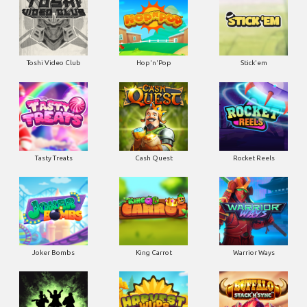
Toshi Video Club
Hop'n'Pop
Stick'em
Tasty Treats
Cash Quest
Rocket Reels
Joker Bombs
King Carrot
Warrior Ways