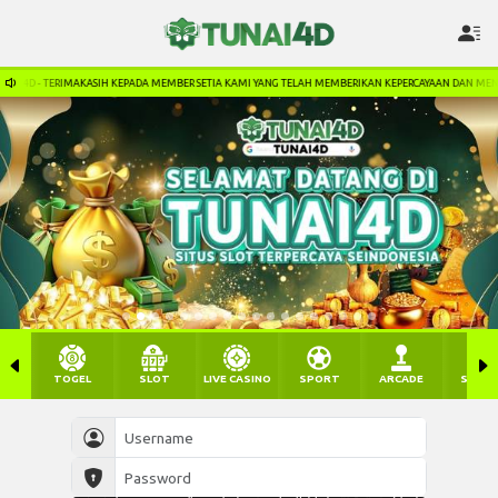
EMBER SETIA KAMI YANG TELAH MEMBERIKAN KEPERCAYAAN DAN MENDUKUNG KAMI. LINK SITUS : WWW.T
TOGEL
SLOT
LIVE CASINO
SPORT
ARCADE
SABU