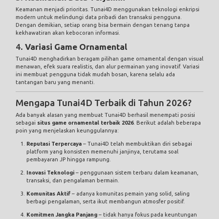
Keamanan menjadi prioritas. Tunai4D menggunakan teknologi enkripsi
modern untuk melindungi data pribadi dan transaksi pengguna.
Dengan demikian, setiap orang bisa bermain dengan tenang tanpa
kekhawatiran akan kebocoran informasi.
4.
Variasi Game Ornamental
Tunai4D menghadirkan beragam pilihan game ornamental dengan visual
menawan, efek suara realistis, dan alur permainan yang inovatif. Variasi
ini membuat pengguna tidak mudah bosan, karena selalu ada
tantangan baru yang menanti.
Mengapa Tunai4D Terbaik di Tahun 2026?
Ada banyak alasan yang membuat Tunai4D berhasil menempati posisi
sebagai
situs game ornamental terbaik 2026
. Berikut adalah beberapa
poin yang menjelaskan keunggulannya:
Reputasi Terpercaya
– Tunai4D telah membuktikan diri sebagai
platform yang konsisten memenuhi janjinya, terutama soal
pembayaran JP hingga rampung.
Inovasi Teknologi
– penggunaan sistem terbaru dalam keamanan,
transaksi, dan pengalaman bermain.
Komunitas Aktif
– adanya komunitas pemain yang solid, saling
berbagi pengalaman, serta ikut membangun atmosfer positif.
Komitmen Jangka Panjang
– tidak hanya fokus pada keuntungan