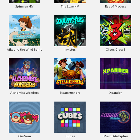
Spinman H.V
The Luxe H.V
Eye of Medusa
Aiko and the Wind Spirit
Invictus
Chaos Crew 3
Alchemist Wonders
Steamrunners
Xpander
OmNom
Cubes
Miami Multiplier