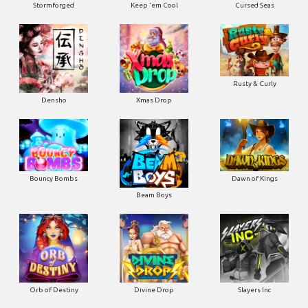
Stormforged
Keep 'em Cool
Cursed Seas
Rusty & Curly
Densho
Xmas Drop
Bouncy Bombs
Dawn of Kings
Beam Boys
Orb of Destiny
Divine Drop
Slayers Inc