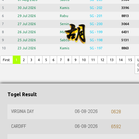
5
30 Jul 2026
Kamis
SG - 202
3396
6
29 Jul 2026
Rabu
SG - 201
8813
7
27 Jul 2026
Senin
SG - 200
3064
8
26 Jul 2026
Minggu
SG - 199
6431
9
25 Jul 2026
Sabtu
SG - 198
5131
10
23 Jul 2026
Kamis
SG - 197
8863
First
1
2
3
4
5
6
7
8
9
10
11
12
13
14
15
(
)
Togel Result
TOTO WUHAN
06-08-2026
0628
06-08-2026
6592