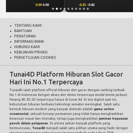
-0.25
-0.82
0.25
0.70
TENTANG KAMI
BANTUAN
PERATURAN
INFORMASI BANK
HUBUNGI KAMI
KEBIJAKAN PRIVASI
PERSETUJUAN COOKIES
Tunai4D Platform Hiburan Slot Gacor
Hari Ini No.1 Terpercaya
Tunai4D ialah platform official hiburan slot gacor dengan ranking terbaik
No.1 di indonesia dengan akses slot demo terpercaya modal minim jackpot
Pasang 4D 3D 2D terpercaya hanya di tunai 4d. Di era digital saat ini,
kebutuhan hiburan berbasis teknologi semakin meningkat. Salah satu
bentuk hiburan modern yang banyak diminati adalah
game online
ornamental
, sebuah konsep permainan yang tidak hanya menghadirkan
keseruan visual dan interaksi, tetapi juga menghadirkan
jaminan kepuasan
penuh dalam pelayanan
. Di antara sekian banyak platform yang
bermunculan,
Tunai4D
menjadi salah satu pilihan utama yang hadir dengan
reputasi terpercaya serta inovasi layanan terbaik pada tahun 2026.