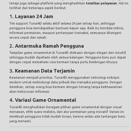
tetapi juga sebagai platform yang menghadirkan
totalitas pelayanan
. Hal ini
terlihat dari beberapa aspek berikut:
1.
Layanan 24 Jam
Tim support Tunai4D selalu aktif selama 24 jam setiap hari, sehingga
pengguna bisa mendapatkan bantuan kapan saja. Baik itu kendala teknis,
informasi permainan, maupun pertanyaan transaksi, semuanya ditangani
secara cepat dan ramah.
2.
Antarmuka Ramah Pengguna
Tampilan game ornamental di Tunai4D didesain dengan elegan dan intuitif,
sehingga mudah dipahami oleh semua kalangan. Pengguna baru pun dapat
dengan cepat memahami cara bermain tanpa perlu bimbingan khusus.
3.
Keamanan Data Terjamin
Keamanan menjadi prioritas. Tunai4D menggunakan teknologi enkripsi
modern untuk melindungi data pribadi dan transaksi pengguna. Dengan
demikian, setiap orang bisa bermain dengan tenang tanpa kekhawatiran
akan kebocoran informasi.
4.
Variasi Game Ornamental
Tunai4D menghadirkan beragam pilihan game ornamental dengan visual
menawan, efek suara realistis, dan alur permainan yang inovatif. Variasi ini
membuat pengguna tidak mudah bosan, karena selalu ada tantangan baru
yang menanti.