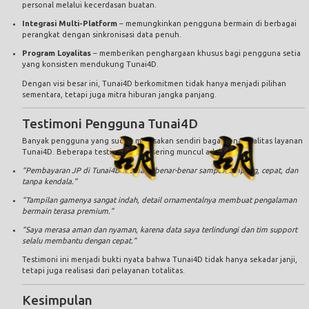
personal melalui kecerdasan buatan.
Integrasi Multi-Platform
– memungkinkan pengguna bermain di berbagai
perangkat dengan sinkronisasi data penuh.
Program Loyalitas
– memberikan penghargaan khusus bagi pengguna setia
yang konsisten mendukung Tunai4D.
Dengan visi besar ini, Tunai4D berkomitmen tidak hanya menjadi pilihan
sementara, tetapi juga mitra hiburan jangka panjang.
Testimoni Pengguna Tunai4D
Banyak pengguna yang sudah merasakan sendiri bagaimana kualitas layanan
Tunai4D. Beberapa testimoni yang sering muncul adalah:
“Pembayaran JP di Tunai4D memang benar-benar sampai rampung, cepat, dan
tanpa kendala.”
“Tampilan gamenya sangat indah, detail ornamentalnya membuat pengalaman
bermain terasa premium.”
“Saya merasa aman dan nyaman, karena data saya terlindungi dan tim support
selalu membantu dengan cepat.”
Testimoni ini menjadi bukti nyata bahwa Tunai4D tidak hanya sekadar janji,
tetapi juga realisasi dari pelayanan totalitas.
Kesimpulan