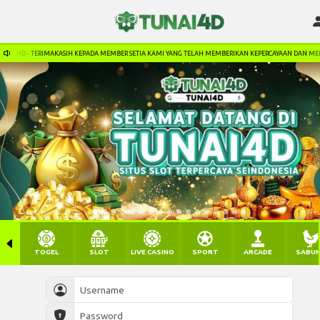
4D - TERIMAKASIH KEPADA MEMBER SETIA KAMI YANG TELAH MEMBERIKAN KEPERCAYAAN DAN MENDUKUNG
TOGEL
SLOT
LIVE CASINO
SPORT
ARCADE
SABU