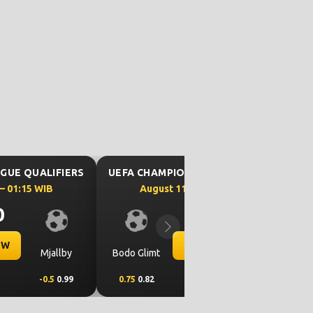
OTBALL F24 ELITE CLUB FRIENDLY
August 7, 2026 — 14:45 WIB
0 : 0
Next
BET NOW
e-Paris Saint
Leipzig
Germain
0
0.81
0.00
0.95