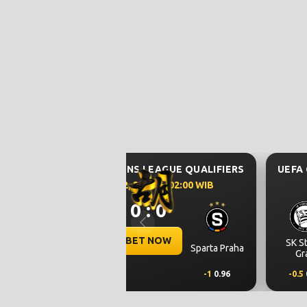
UEFA CHAMPIONS LEAGUE QUALIF
August 11, 2026 — 22:59 WIB
0 : 0
Previous
BET NOW
Union 
Bodo Glimt
Gill
0.75
0.82
-0.75