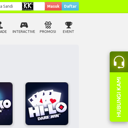
KAMI. LINK SITUS : WWW.TUNAI4D.SITE
SELAMAT DATANG DI TUNAI4
Masuk
Daftar
ADE
INTERACTIVE
PROMOSI
EVENT