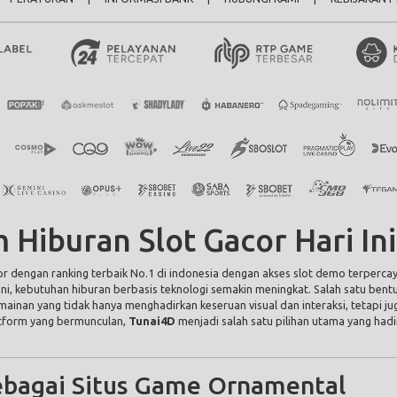
 Hiburan Slot Gacor Hari In
acor dengan ranking terbaik No.1 di indonesia dengan akses slot demo terper
at ini, kebutuhan hiburan berbasis teknologi semakin meningkat. Salah satu be
mainan yang tidak hanya menghadirkan keseruan visual dan interaksi, tetapi 
latform yang bermunculan,
Tunai4D
menjadi salah satu pilihan utama yang hadi
bagai Situs Game Ornamental