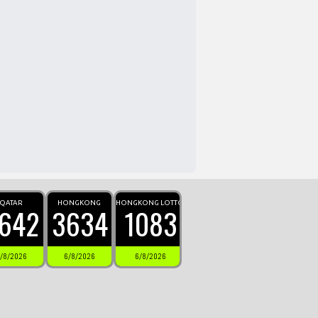
QATAR
HONGKONG
HONGKONG LOTTO
642
3634
1083
/8/2026
6/8/2026
6/8/2026