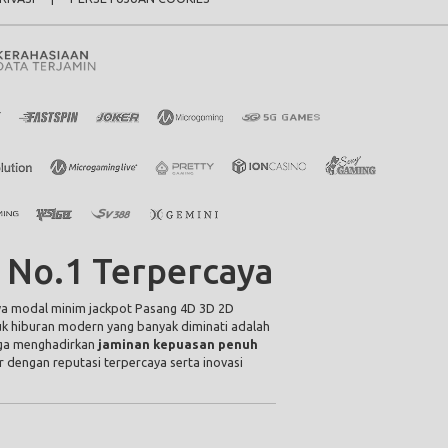
i No.1 Terpercaya
caya modal minim jackpot Pasang 4D 3D 2D
ntuk hiburan modern yang banyak diminati adalah
juga menghadirkan
jaminan kepuasan penuh
r dengan reputasi terpercaya serta inovasi