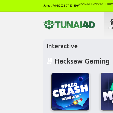
SELAMAT DATANG DI TUNAI4D - TERIMAKASIH 
Jumat 7/08/2026 07:53:46
HO
Interactive
Hacksaw Gaming