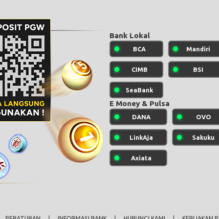
Bank Lokal
BCA
Mandiri
CIMB
BSI
SeaBank
E Money & Pulsa
DANA
OVO
LinkAja
Sakuku
Axiata
PERATURAN
|
INFORMASI BANK
|
HUBUNGI KAMI
|
KEBIJAKAN P