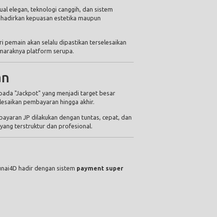
l elegan, teknologi canggih, dan sistem
ghadirkan kepuasan estetika maupun
ri pemain akan selalu dipastikan terselesaikan
 maraknya platform serupa.
an
k pada "Jackpot" yang menjadi target besar
lesaikan pembayaran hingga akhir.
bayaran JP dilakukan dengan tuntas, cepat, dan
ang terstruktur dan profesional.
Tunai4D hadir dengan sistem
payment super