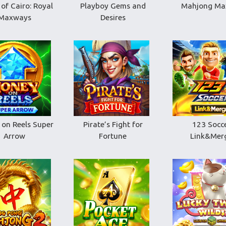
of Cairo: Royal
Playboy Gems and
Mahjong Ma
Maxways
Desires
on Reels Super
Pirate’s Fight for
123 Socc
Arrow
Fortune
Link&Mer