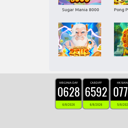
Sugar Mania 8000
Pong 
Almighty Zeus Empire
Ma
VIRGINIA DAY
CARDIFF
HK SIA
0628
6592
07
6/8/2026
6/8/2026
5/8/20