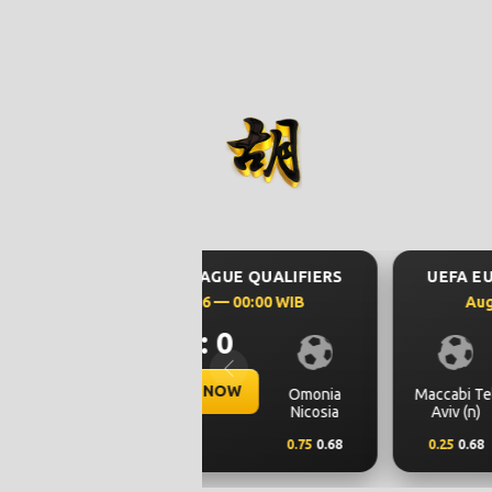
12 Skulls of the Dead
Pong 
UEFA EUROPA LEAGUE QUALIFI
Grand Casino Heist
Mer
August 6, 2026 — 22:00 WIB
0 : 0
Previous
BET NOW
C
KuPS
Univers
Crai
-0.25
-0.97
0.25