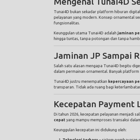
Mengenal Tunai4D Se
Tunai4D bukan sekadar platform hiburan digital 
pelayanan yang modern. Konsep ornamental sen
fungsionalitas.
Red Hot Riches
Cash 
Keunggulan utama Tunai4D adalah
jaminan p
hingga tuntas, tanpa potongan dan tanpa hamba
Jaminan JP Sampai R
Salah satu alasan mengapa Tunai4D begitu dig
dalam permainan ornamental. Banyak platform l
Tunai4D justru menempatkan
kepercayaan pe
transparan. Tidak ada ruang bagi keterlambatan
Sweet Jar Xmas
Fire &
Kecepatan Payment L
Combo
Di tahun 2026, kecepatan pelayanan menjadi sal
cepat
yang mampu memproses transaksi dalam h
Keunggulan kecepatan ini didukung oleh:
Teknologi terbaru
– sistem pembayaran o