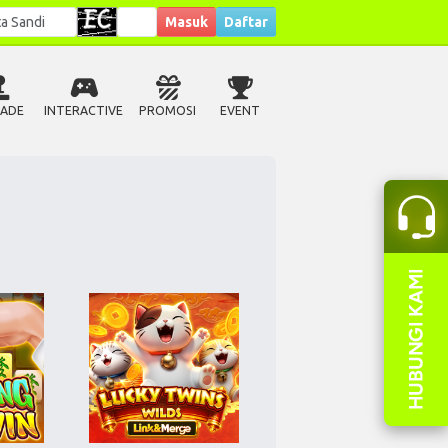
AMI. LINK SITUS : WWW.TUNAI4D.SITE
SELAMAT DATANG DI TUNAI4D
Masuk
Daftar
ADE
INTERACTIVE
PROMOSI
EVENT