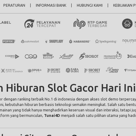
PERATURAN
|
INFORMASI BANK
|
HUBUNGI KAMI
|
KEBIJAKAN P
ight Romance -
Andvari The Golden
Diamond Diva
 Awakening
Fish
Bonanz
 Hiburan Slot Gacor Hari In
rican Quest
Prosperity Blessing
Joker Lok
acor dengan ranking terbaik No.1 di indonesia dengan akses slot demo terper
Multiplier T
at ini, kebutuhan hiburan berbasis teknologi semakin meningkat. Salah satu be
mainan yang tidak hanya menghadirkan keseruan visual dan interaksi, tetapi 
latform yang bermunculan,
Tunai4D
menjadi salah satu pilihan utama yang hadi