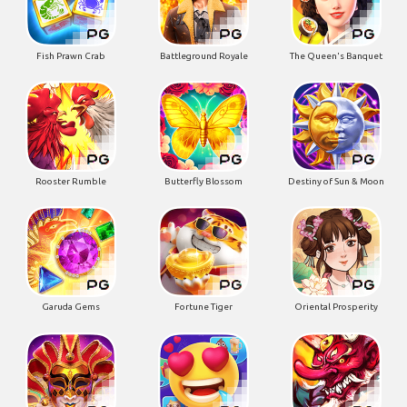
Fish Prawn Crab
Battleground Royale
The Queen's Banquet
Rooster Rumble
Butterfly Blossom
Destiny of Sun & Moon
Garuda Gems
Fortune Tiger
Oriental Prosperity