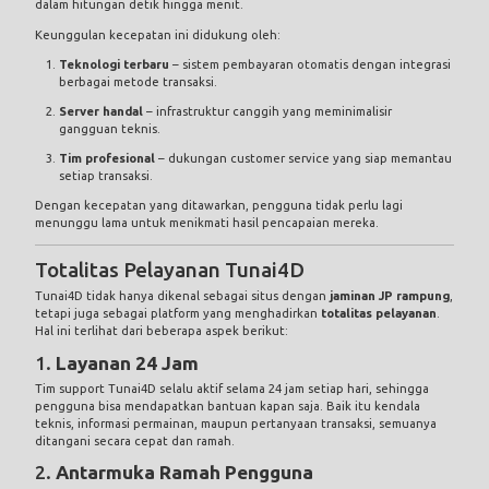
dalam hitungan detik hingga menit.
Keunggulan kecepatan ini didukung oleh:
Teknologi terbaru
– sistem pembayaran otomatis dengan integrasi
berbagai metode transaksi.
Server handal
– infrastruktur canggih yang meminimalisir
gangguan teknis.
Tim profesional
– dukungan customer service yang siap memantau
setiap transaksi.
Dengan kecepatan yang ditawarkan, pengguna tidak perlu lagi
menunggu lama untuk menikmati hasil pencapaian mereka.
Totalitas Pelayanan Tunai4D
Tunai4D tidak hanya dikenal sebagai situs dengan
jaminan JP rampung
,
tetapi juga sebagai platform yang menghadirkan
totalitas pelayanan
.
Hal ini terlihat dari beberapa aspek berikut:
1.
Layanan 24 Jam
Tim support Tunai4D selalu aktif selama 24 jam setiap hari, sehingga
pengguna bisa mendapatkan bantuan kapan saja. Baik itu kendala
teknis, informasi permainan, maupun pertanyaan transaksi, semuanya
ditangani secara cepat dan ramah.
2.
Antarmuka Ramah Pengguna