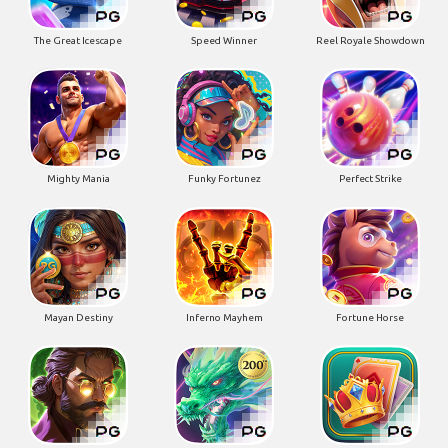
The Great Icescape
Speed Winner
Reel Royale Showdown
Mighty Mania
Funky Fortunez
Perfect Strike
Mayan Destiny
Inferno Mayhem
Fortune Horse