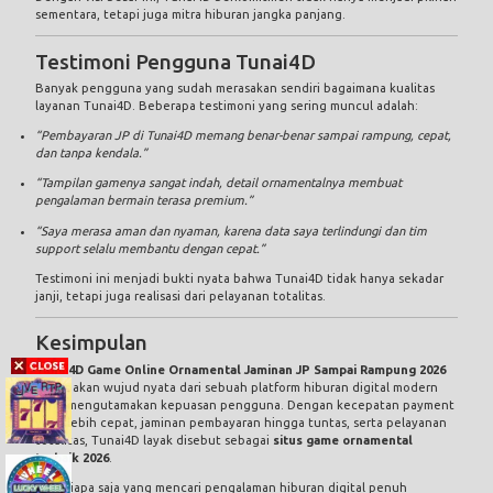
sementara, tetapi juga mitra hiburan jangka panjang.
Testimoni Pengguna Tunai4D
Banyak pengguna yang sudah merasakan sendiri bagaimana kualitas
layanan Tunai4D. Beberapa testimoni yang sering muncul adalah:
“Pembayaran JP di Tunai4D memang benar-benar sampai rampung, cepat,
dan tanpa kendala.”
“Tampilan gamenya sangat indah, detail ornamentalnya membuat
pengalaman bermain terasa premium.”
“Saya merasa aman dan nyaman, karena data saya terlindungi dan tim
support selalu membantu dengan cepat.”
Testimoni ini menjadi bukti nyata bahwa Tunai4D tidak hanya sekadar
janji, tetapi juga realisasi dari pelayanan totalitas.
Kesimpulan
Tunai4D Game Online Ornamental Jaminan JP Sampai Rampung 2026
merupakan wujud nyata dari sebuah platform hiburan digital modern
yang mengutamakan kepuasan pengguna. Dengan kecepatan payment
yang lebih cepat, jaminan pembayaran hingga tuntas, serta pelayanan
totalitas, Tunai4D layak disebut sebagai
situs game ornamental
terbaik 2026
.
Bagi siapa saja yang mencari pengalaman hiburan digital penuh