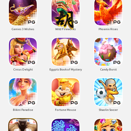
Genies 3 Wishes
Wild Fireworks
Phoenix Rises
Circus Delight
Egypts Book of Mystery
Candy Burst
Bikini Paradise
Fortune Mouse
Shaolin Soccer