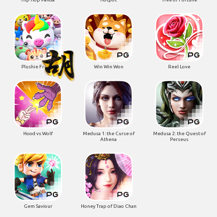
Plushie Frenzy
Win Win Won
Reel Love
Hood vs Wolf
Medusa 1: the Curse of
Medusa 2: the Quest of
Athena
Perseus
Gem Saviour
Honey Trap of Diao Chan