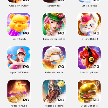
Gladiator's Glory
Safari Wilds
Cruise Royale
Fruity Candy
Lucky Clover Riches
Fortune Rabbit
Super Golf Drive
Bakery Bonanza
Rave Party Fever
Midas Fortune
Asgardian Rising
Diner Delights