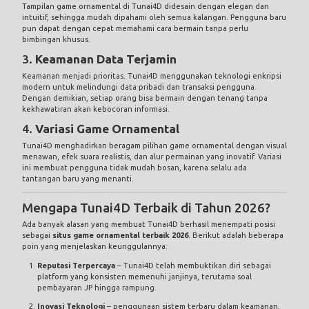
Tampilan game ornamental di Tunai4D didesain dengan elegan dan
intuitif, sehingga mudah dipahami oleh semua kalangan. Pengguna baru
pun dapat dengan cepat memahami cara bermain tanpa perlu
bimbingan khusus.
3.
Keamanan Data Terjamin
Keamanan menjadi prioritas. Tunai4D menggunakan teknologi enkripsi
modern untuk melindungi data pribadi dan transaksi pengguna.
Dengan demikian, setiap orang bisa bermain dengan tenang tanpa
kekhawatiran akan kebocoran informasi.
4.
Variasi Game Ornamental
Tunai4D menghadirkan beragam pilihan game ornamental dengan visual
menawan, efek suara realistis, dan alur permainan yang inovatif. Variasi
ini membuat pengguna tidak mudah bosan, karena selalu ada
tantangan baru yang menanti.
Mengapa Tunai4D Terbaik di Tahun 2026?
Ada banyak alasan yang membuat Tunai4D berhasil menempati posisi
sebagai
situs game ornamental terbaik 2026
. Berikut adalah beberapa
poin yang menjelaskan keunggulannya:
Reputasi Terpercaya
– Tunai4D telah membuktikan diri sebagai
platform yang konsisten memenuhi janjinya, terutama soal
pembayaran JP hingga rampung.
Inovasi Teknologi
– penggunaan sistem terbaru dalam keamanan,