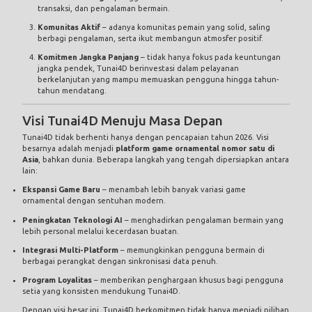
transaksi, dan pengalaman bermain.
Komunitas Aktif
– adanya komunitas pemain yang solid, saling
berbagi pengalaman, serta ikut membangun atmosfer positif.
Komitmen Jangka Panjang
– tidak hanya fokus pada keuntungan
jangka pendek, Tunai4D berinvestasi dalam pelayanan
berkelanjutan yang mampu memuaskan pengguna hingga tahun-
tahun mendatang.
Visi Tunai4D Menuju Masa Depan
Tunai4D tidak berhenti hanya dengan pencapaian tahun 2026. Visi
besarnya adalah menjadi
platform game ornamental nomor satu di
Asia
, bahkan dunia. Beberapa langkah yang tengah dipersiapkan antara
lain:
Ekspansi Game Baru
– menambah lebih banyak variasi game
ornamental dengan sentuhan modern.
Peningkatan Teknologi AI
– menghadirkan pengalaman bermain yang
lebih personal melalui kecerdasan buatan.
Integrasi Multi-Platform
– memungkinkan pengguna bermain di
berbagai perangkat dengan sinkronisasi data penuh.
Program Loyalitas
– memberikan penghargaan khusus bagi pengguna
setia yang konsisten mendukung Tunai4D.
Dengan visi besar ini, Tunai4D berkomitmen tidak hanya menjadi pilihan