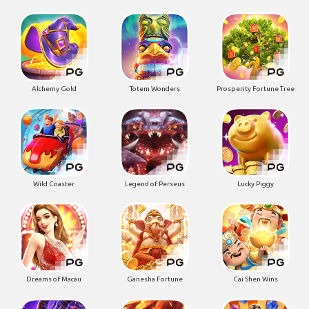
Alchemy Gold
Totem Wonders
Prosperity Fortune Tree
Wild Coaster
Legend of Perseus
Lucky Piggy
Dreams of Macau
Ganesha Fortune
Cai Shen Wins