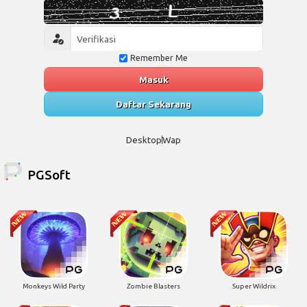
Remember Me
Masuk
Daftar Sekarang
Desktop
Wap
PGSoft
Monkeys Wild Party
Zombie Blasters
Super Wildrix