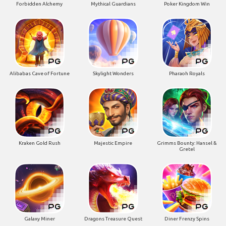
Forbidden Alchemy
Mythical Guardians
Poker Kingdom Win
Alibabas Cave of Fortune
Skylight Wonders
Pharaoh Royals
Kraken Gold Rush
Majestic Empire
Grimms Bounty: Hansel &
Gretel
Galaxy Miner
Dragons Treasure Quest
Diner Frenzy Spins