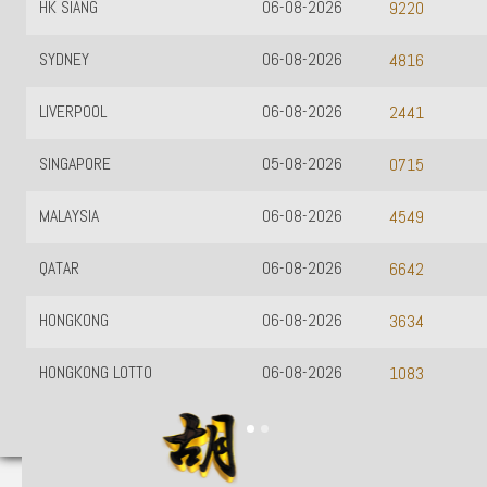
HK SIANG
06-08-2026
9220
SYDNEY
06-08-2026
4816
LIVERPOOL
06-08-2026
2441
SINGAPORE
05-08-2026
0715
MALAYSIA
06-08-2026
4549
QATAR
06-08-2026
6642
HONGKONG
06-08-2026
3634
HONGKONG LOTTO
06-08-2026
1083