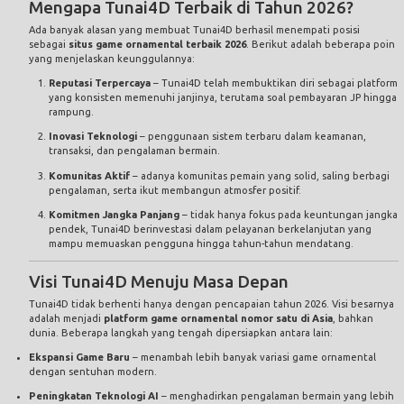
Mengapa Tunai4D Terbaik di Tahun 2026?
Ada banyak alasan yang membuat Tunai4D berhasil menempati posisi
sebagai
situs game ornamental terbaik 2026
. Berikut adalah beberapa poin
yang menjelaskan keunggulannya:
Reputasi Terpercaya
– Tunai4D telah membuktikan diri sebagai platform
yang konsisten memenuhi janjinya, terutama soal pembayaran JP hingga
rampung.
Inovasi Teknologi
– penggunaan sistem terbaru dalam keamanan,
transaksi, dan pengalaman bermain.
Komunitas Aktif
– adanya komunitas pemain yang solid, saling berbagi
pengalaman, serta ikut membangun atmosfer positif.
Komitmen Jangka Panjang
– tidak hanya fokus pada keuntungan jangka
pendek, Tunai4D berinvestasi dalam pelayanan berkelanjutan yang
mampu memuaskan pengguna hingga tahun-tahun mendatang.
Visi Tunai4D Menuju Masa Depan
Tunai4D tidak berhenti hanya dengan pencapaian tahun 2026. Visi besarnya
adalah menjadi
platform game ornamental nomor satu di Asia
, bahkan
dunia. Beberapa langkah yang tengah dipersiapkan antara lain:
Ekspansi Game Baru
– menambah lebih banyak variasi game ornamental
dengan sentuhan modern.
Peningkatan Teknologi AI
– menghadirkan pengalaman bermain yang lebih