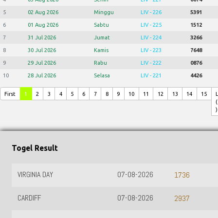
5
02 Aug 2026
Minggu
LIV - 226
5391
6
01 Aug 2026
Sabtu
LIV - 225
1512
7
31 Jul 2026
Jumat
LIV - 224
3266
8
30 Jul 2026
Kamis
LIV - 223
7648
9
29 Jul 2026
Rabu
LIV - 222
0876
10
28 Jul 2026
Selasa
LIV - 221
4426
First
1
2
3
4
5
6
7
8
9
10
11
12
13
14
15
(
)
Togel Result
VIRGINIA DAY
07-08-2026
1736
CARDIFF
07-08-2026
2937