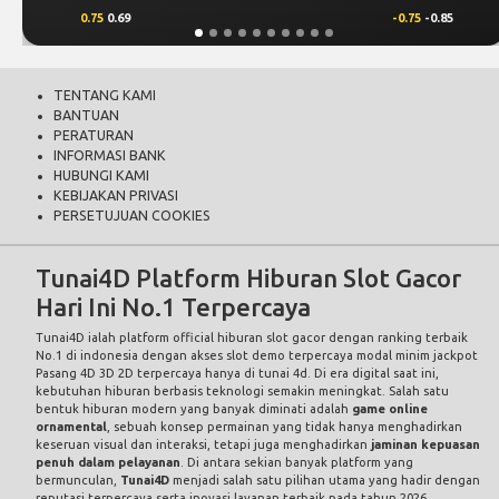
0.75
0.69
-0.75
-0.85
TENTANG KAMI
BANTUAN
PERATURAN
INFORMASI BANK
HUBUNGI KAMI
KEBIJAKAN PRIVASI
PERSETUJUAN COOKIES
Tunai4D Platform Hiburan Slot Gacor
Hari Ini No.1 Terpercaya
Tunai4D ialah platform official hiburan slot gacor dengan ranking terbaik
No.1 di indonesia dengan akses slot demo terpercaya modal minim jackpot
Pasang 4D 3D 2D terpercaya hanya di tunai 4d. Di era digital saat ini,
kebutuhan hiburan berbasis teknologi semakin meningkat. Salah satu
bentuk hiburan modern yang banyak diminati adalah
game online
ornamental
, sebuah konsep permainan yang tidak hanya menghadirkan
keseruan visual dan interaksi, tetapi juga menghadirkan
jaminan kepuasan
penuh dalam pelayanan
. Di antara sekian banyak platform yang
bermunculan,
Tunai4D
menjadi salah satu pilihan utama yang hadir dengan
reputasi terpercaya serta inovasi layanan terbaik pada tahun 2026.