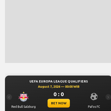
UEFA EUROPA LEAGUE QUALIFIERS
August 7, 2026 — 00:00 WIB
0 : 0
Previous
Ne
BET NOW
Red Bull Salzburg
Pafos FC