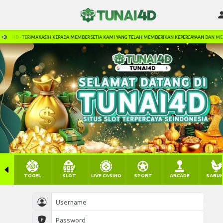
4D - TERIMAKASIH KEPADA MEMBER SETIA KAMI YANG TELAH MEMBERIKAN KEPERCAYAAN DAN MENDUKUNG
TOGEL
SLOT
LIVE CASINO
SPORT
ARCADE
SABU