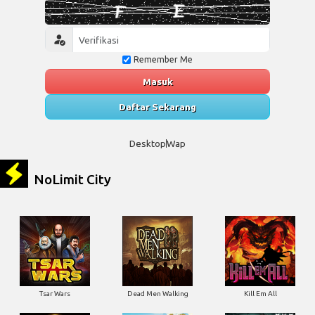
Remember Me
Masuk
Daftar Sekarang
Desktop
Wap
NoLimit City
Tsar Wars
Dead Men Walking
Kill Em All