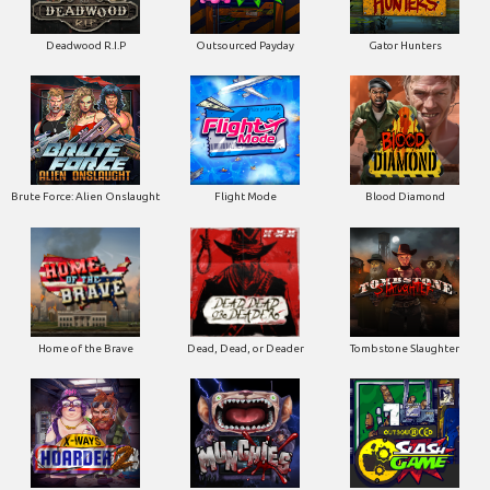
Deadwood R.I.P
Outsourced Payday
Gator Hunters
Brute Force: Alien Onslaught
Flight Mode
Blood Diamond
Home of the Brave
Dead, Dead, or Deader
Tombstone Slaughter