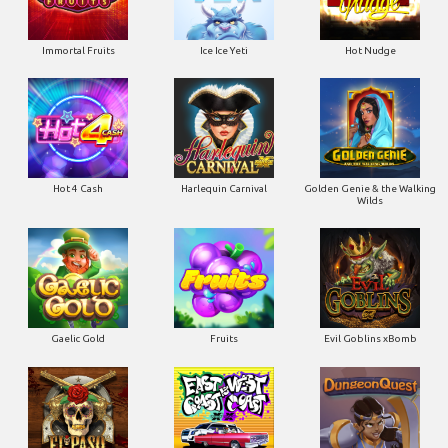
Immortal Fruits
Ice Ice Yeti
Hot Nudge
Hot 4 Cash
Harlequin Carnival
Golden Genie & the Walking
Wilds
Gaelic Gold
Fruits
Evil Goblins xBomb