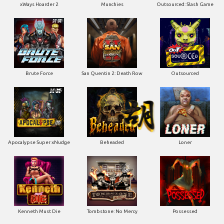
xWays Hoarder 2
Munchies
Outsourced: Slash Game
Brute Force
San Quentin 2: Death Row
Outsourced
Apocalypse Super xNudge
Beheaded
Loner
Kenneth Must Die
Tombstone: No Mercy
Possessed