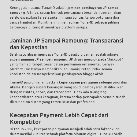
Keunggulan utama Tunai4D adalah
jaminan pembayaran JP sampai
rampung
. Artinya, setiap bentuk pencapaian besar dari pemain akan
selalu dipastikan terselesaikan hingga tuntas, tanpa potongan dan
tanpa hambatan. Komitmen ini menjadikan Tunai4D sebagai pilihan
terpercaya di tengah maraknya platform serupa.
Jaminan JP Sampai Rampung: Transparansi
dan Kepastian
Salah satu alasan mengapa Tunai4D begitu digemari adalah adanya
sistem
jaminan JP sampai rampung
. JP di sini merujuk pada "Jackpot"
yang menjadi target besar dalam permainan ornamental. Banyak
platform lain hanya memberikan janji manis, tetapi tidak semua
konsisten dalam menyelesaikan pembayaran hingga akhir.
Tunai4D justru menempatkan
kepercayaan pengguna sebagai prioritas
utama
. Dengan sistem keuangan yang solid, pembayaran JP dilakukan
dengan tuntas, cepat, dan transparan. Tidak ada ruang bagi
keterlambatan atau keraguan, karena setiap pencapaian pemain sudah
diatur dalam sistem yang terstruktur dan profesional.
Kecepatan Payment Lebih Cepat dari
Kompetitor
Di tahun 2026, kecepatan pelayanan menjadi salah satu faktor kunci
dalam menilai kualitas sebuah platform hiburan digital. Tunai4D hadir