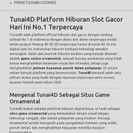
PERSETUJUAN COOKIES
Tunai4D Platform Hiburan Slot Gacor
Hari Ini No.1 Terpercaya
Tunai4D ialah platform official hiburan slot gacor dengan ranking
terbaik No.1 di indonesia dengan akses slot demo terpercaya modal
minim jackpot Pasang 4D 3D 2D terpercaya hanya di tunai 4d. Di era
digital saat ini, kebutuhan hiburan berbasis teknologi semakin
meningkat. Salah satu bentuk hiburan modern yang banyak diminati
adalah
game online ornamental
, sebuah konsep permainan yang tidak
hanya menghadirkan keseruan visual dan interaksi, tetapi juga
menghadirkan
jaminan kepuasan penuh dalam pelayanan
. Di antara
sekian banyak platform yang bermunculan,
Tunai4D
menjadi salah satu
pilihan utama yang hadir dengan reputasi terpercaya serta inovasi
layanan terbaik pada tahun 2026.
Mengenal Tunai4D Sebagai Situs Game
Ornamental
Tunai4D bukan sekadar platform hiburan digital biasa. Ia hadir sebagai
situs game ornamental
yang memadukan desain visual elegan,
teknologi canggih, dan sistem pelayanan yang modern. Konsep
ornamental sendiri mengarah pada pengalaman bermain yang indah,
penuh detail, dan menghadirkan kepuasan estetika maupun
fungsionalitas.