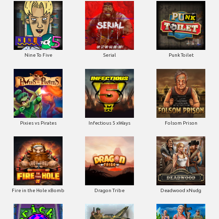
Nine To Five
Serial
Punk Toilet
Pixies vs Pirates
Infectious 5 xWays
Folsom Prison
Fire in the Hole xBomb
Dragon Tribe
Deadwood xNudg