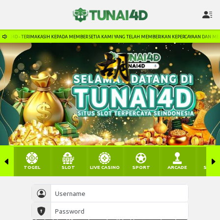
IH KEPADA MEMBER SETIA KAMI YANG TELAH MEMBERIKAN KEPERCAYAAN DAN MENDUKUNG KAMI. LINK SI
TOGEL
SLOT
LIVE CASINO
SPORT
ARCADE
SABU