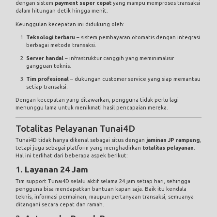
dengan sistem
payment super cepat
yang mampu memproses transaksi
dalam hitungan detik hingga menit.
Keunggulan kecepatan ini didukung oleh:
Teknologi terbaru
– sistem pembayaran otomatis dengan integrasi
berbagai metode transaksi.
Server handal
– infrastruktur canggih yang meminimalisir
gangguan teknis.
Tim profesional
– dukungan customer service yang siap memantau
setiap transaksi.
Dengan kecepatan yang ditawarkan, pengguna tidak perlu lagi
menunggu lama untuk menikmati hasil pencapaian mereka.
Totalitas Pelayanan Tunai4D
Tunai4D tidak hanya dikenal sebagai situs dengan
jaminan JP rampung
,
tetapi juga sebagai platform yang menghadirkan
totalitas pelayanan
.
Hal ini terlihat dari beberapa aspek berikut:
1.
Layanan 24 Jam
Tim support Tunai4D selalu aktif selama 24 jam setiap hari, sehingga
pengguna bisa mendapatkan bantuan kapan saja. Baik itu kendala
teknis, informasi permainan, maupun pertanyaan transaksi, semuanya
ditangani secara cepat dan ramah.