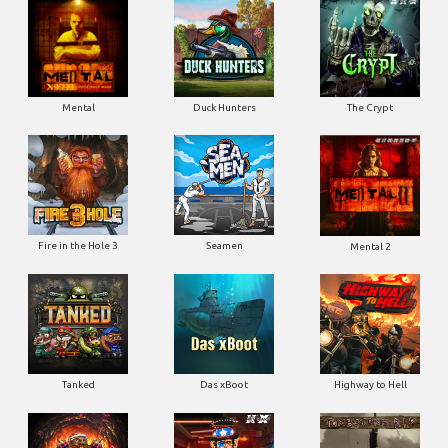
Mental
Duck Hunters
The Crypt
Fire in the Hole 3
Seamen
Mental 2
Tanked
Das xBoot
Highway to Hell