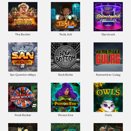
The Border
Tesla Jolt
Starstruck
San Quentin xWays
Rock Botto
Remember Gulag
Punk Rocker
Poison Eve
Owls