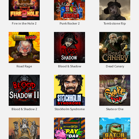
Fire in the Hole 2
Punk Rocker 2
Tombstone Rip
Road Rage
Blood & Shadow
Dead Canary
Blood & Shadow 2
Stockholm Syndrome
Skate or Die