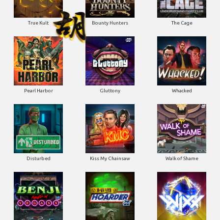
True Kult
Bounty Hunters
The Cage
Pearl Harbor
Gluttony
Whacked
Disturbed
Kiss My Chainsaw
Walk of Shame