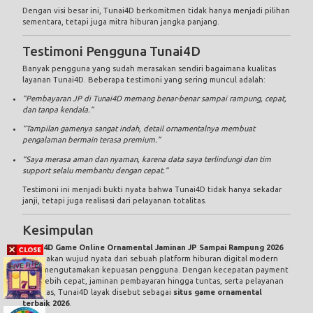
Dengan visi besar ini, Tunai4D berkomitmen tidak hanya menjadi pilihan
sementara, tetapi juga mitra hiburan jangka panjang.
Testimoni Pengguna Tunai4D
Banyak pengguna yang sudah merasakan sendiri bagaimana kualitas
layanan Tunai4D. Beberapa testimoni yang sering muncul adalah:
“Pembayaran JP di Tunai4D memang benar-benar sampai rampung, cepat,
dan tanpa kendala.”
“Tampilan gamenya sangat indah, detail ornamentalnya membuat
pengalaman bermain terasa premium.”
“Saya merasa aman dan nyaman, karena data saya terlindungi dan tim
support selalu membantu dengan cepat.”
Testimoni ini menjadi bukti nyata bahwa Tunai4D tidak hanya sekadar
janji, tetapi juga realisasi dari pelayanan totalitas.
Kesimpulan
Tunai4D Game Online Ornamental Jaminan JP Sampai Rampung 2026
merupakan wujud nyata dari sebuah platform hiburan digital modern
yang mengutamakan kepuasan pengguna. Dengan kecepatan payment
yang lebih cepat, jaminan pembayaran hingga tuntas, serta pelayanan
totalitas, Tunai4D layak disebut sebagai
situs game ornamental
terbaik 2026
.