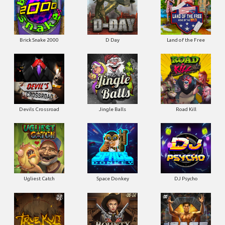
Brick Snake 2000
D Day
Land of the Free
Devils Crossroad
Jingle Balls
Road Kill
Ugliest Catch
Space Donkey
DJ Psycho