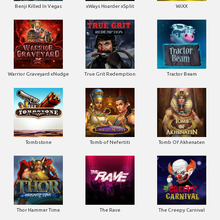
Benji Killed In Vegas
xWays Hoarder xSplit
WiXX
Warrior Graveyard xNudge
True Grit Redemption
Tractor Beam
Tombstone
Tomb of Nefertiti
Tomb Of Akhenaten
Thor Hammer Time
The Rave
The Creepy Carnival