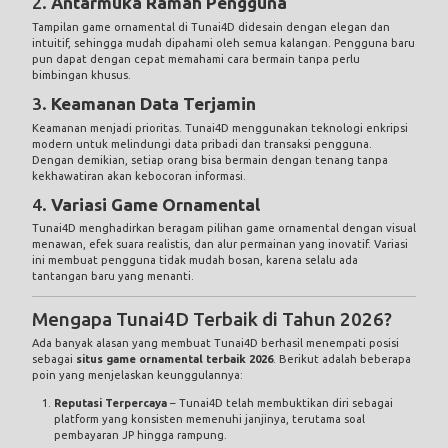
2.
Antarmuka Ramah Pengguna
Tampilan game ornamental di Tunai4D didesain dengan elegan dan
intuitif, sehingga mudah dipahami oleh semua kalangan. Pengguna baru
pun dapat dengan cepat memahami cara bermain tanpa perlu
bimbingan khusus.
3.
Keamanan Data Terjamin
Keamanan menjadi prioritas. Tunai4D menggunakan teknologi enkripsi
modern untuk melindungi data pribadi dan transaksi pengguna.
Dengan demikian, setiap orang bisa bermain dengan tenang tanpa
kekhawatiran akan kebocoran informasi.
4.
Variasi Game Ornamental
Tunai4D menghadirkan beragam pilihan game ornamental dengan visual
menawan, efek suara realistis, dan alur permainan yang inovatif. Variasi
ini membuat pengguna tidak mudah bosan, karena selalu ada
tantangan baru yang menanti.
Mengapa Tunai4D Terbaik di Tahun 2026?
Ada banyak alasan yang membuat Tunai4D berhasil menempati posisi
sebagai
situs game ornamental terbaik 2026
. Berikut adalah beberapa
poin yang menjelaskan keunggulannya:
Reputasi Terpercaya
– Tunai4D telah membuktikan diri sebagai
platform yang konsisten memenuhi janjinya, terutama soal
pembayaran JP hingga rampung.