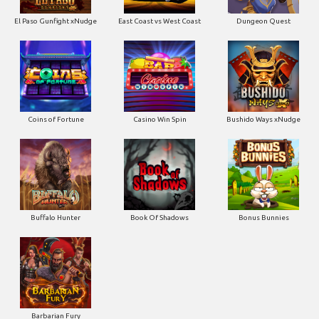
El Paso Gunfight xNudge
East Coast vs West Coast
Dungeon Quest
Coins of Fortune
Casino Win Spin
Bushido Ways xNudge
Buffalo Hunter
Book Of Shadows
Bonus Bunnies
Barbarian Fury