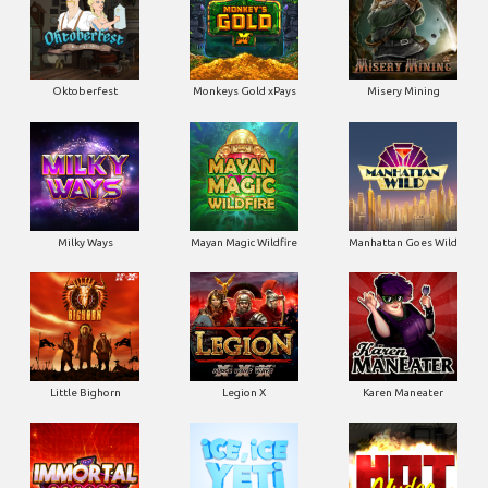
Oktoberfest
Monkeys Gold xPays
Misery Mining
Milky Ways
Mayan Magic Wildfire
Manhattan Goes Wild
Little Bighorn
Legion X
Karen Maneater