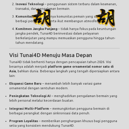
Inovasi Teknologi
– penggunaan sistem terbaru dalam keamanan,
transaksi, dan pengalaman bermain.
Komunitas Aktif
– adanya komunitas pemain yang solid, saling
berbagi pengalaman, serta ikut membangun atmosfer positif.
Komitmen Jangka Panjang
– tidak hanya fokus pada keuntungan
jangka pendek, Tunai4D berinvestasi dalam pelayanan
berkelanjutan yang mampu memuaskan pengguna hingga tahun-
tahun mendatang.
Visi Tunai4D Menuju Masa Depan
Tunai4D tidak berhenti hanya dengan pencapaian tahun 2026. Visi
besarnya adalah menjadi
platform game ornamental nomor satu di
Asia
, bahkan dunia. Beberapa langkah yang tengah dipersiapkan antara
lain:
Ekspansi Game Baru
– menambah lebih banyak variasi game
ornamental dengan sentuhan modern.
Peningkatan Teknologi AI
– menghadirkan pengalaman bermain yang
lebih personal melalui kecerdasan buatan.
Integrasi Multi-Platform
– memungkinkan pengguna bermain di
berbagai perangkat dengan sinkronisasi data penuh.
Program Loyalitas
– memberikan penghargaan khusus bagi pengguna
setia yang konsisten mendukung Tunai4D.