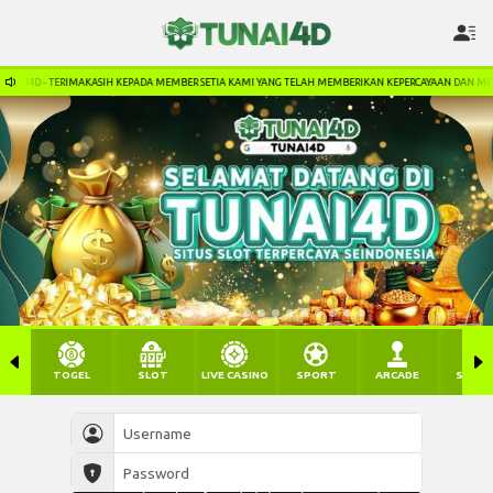
D - TERIMAKASIH KEPADA MEMBER SETIA KAMI YANG TELAH MEMBERIKAN KEPERCAYAAN DAN MENDUKUNG 
TOGEL
SLOT
LIVE CASINO
SPORT
ARCADE
SABU