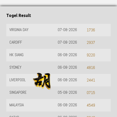
Togel Result
TOTO WUHAN
01-01-1970
1736
2937
9220
4816
2441
0715
4549