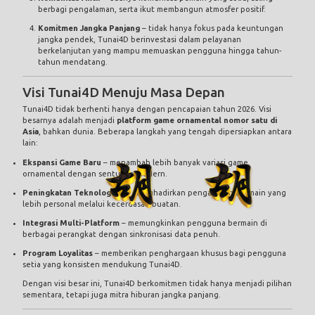
berbagi pengalaman, serta ikut membangun atmosfer positif.
Komitmen Jangka Panjang
– tidak hanya fokus pada keuntungan
jangka pendek, Tunai4D berinvestasi dalam pelayanan
berkelanjutan yang mampu memuaskan pengguna hingga tahun-
tahun mendatang.
Visi Tunai4D Menuju Masa Depan
Tunai4D tidak berhenti hanya dengan pencapaian tahun 2026. Visi
besarnya adalah menjadi
platform game ornamental nomor satu di
Asia
, bahkan dunia. Beberapa langkah yang tengah dipersiapkan antara
lain:
Ekspansi Game Baru
– menambah lebih banyak variasi game
ornamental dengan sentuhan modern.
Peningkatan Teknologi AI
– menghadirkan pengalaman bermain yang
lebih personal melalui kecerdasan buatan.
Integrasi Multi-Platform
– memungkinkan pengguna bermain di
berbagai perangkat dengan sinkronisasi data penuh.
Program Loyalitas
– memberikan penghargaan khusus bagi pengguna
setia yang konsisten mendukung Tunai4D.
Dengan visi besar ini, Tunai4D berkomitmen tidak hanya menjadi pilihan
sementara, tetapi juga mitra hiburan jangka panjang.