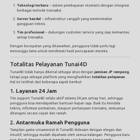
Teknologi terbaru
– sistem pembayaran otomatis dengan integrasi
berbagai metode transaksi.
Server handal
– infrastruktur canggih yang meminimalisir
gangguan teknis.
Tim profesional
– dukungan customer service yang siap memantau
setiap transaksi.
Dengan kecepatan yang ditawarkan, pengguna tidak perlu lagi
menunggu lama untuk menikmati hasil pencapaian mereka.
Totalitas Pelayanan Tunai4D
Tunai4D tidak hanya dikenal sebagai situs dengan
jaminan JP rampung
,
tetapi juga sebagai platform yang menghadirkan
totalitas pelayanan
.
Hal ini terlihat dari beberapa aspek berikut:
1.
Layanan 24 Jam
Tim support Tunai4D selalu aktif selama 24 jam setiap hari, sehingga
pengguna bisa mendapatkan bantuan kapan saja. Baik itu kendala
teknis, informasi permainan, maupun pertanyaan transaksi, semuanya
ditangani secara cepat dan ramah.
2.
Antarmuka Ramah Pengguna
Tampilan game ornamental di Tunai4D didesain dengan elegan dan
intuitif, sehingga mudah dipahami oleh semua kalangan. Pengguna baru
pun dapat dengan cepat memahami cara bermain tanpa perlu