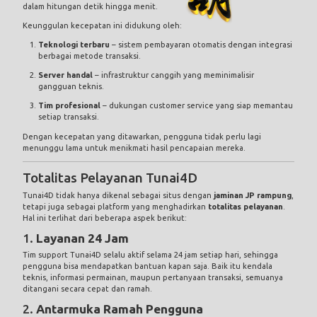
dalam hitungan detik hingga menit.
Keunggulan kecepatan ini didukung oleh:
Teknologi terbaru
– sistem pembayaran otomatis dengan integrasi
berbagai metode transaksi.
Server handal
– infrastruktur canggih yang meminimalisir
gangguan teknis.
Tim profesional
– dukungan customer service yang siap memantau
setiap transaksi.
Dengan kecepatan yang ditawarkan, pengguna tidak perlu lagi
menunggu lama untuk menikmati hasil pencapaian mereka.
Totalitas Pelayanan Tunai4D
Tunai4D tidak hanya dikenal sebagai situs dengan
jaminan JP rampung
,
tetapi juga sebagai platform yang menghadirkan
totalitas pelayanan
.
Hal ini terlihat dari beberapa aspek berikut:
1.
Layanan 24 Jam
Tim support Tunai4D selalu aktif selama 24 jam setiap hari, sehingga
pengguna bisa mendapatkan bantuan kapan saja. Baik itu kendala
teknis, informasi permainan, maupun pertanyaan transaksi, semuanya
ditangani secara cepat dan ramah.
2.
Antarmuka Ramah Pengguna