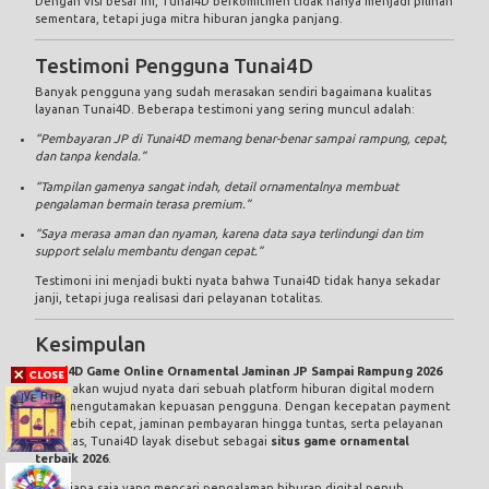
Dengan visi besar ini, Tunai4D berkomitmen tidak hanya menjadi pilihan
sementara, tetapi juga mitra hiburan jangka panjang.
Testimoni Pengguna Tunai4D
Banyak pengguna yang sudah merasakan sendiri bagaimana kualitas
layanan Tunai4D. Beberapa testimoni yang sering muncul adalah:
“Pembayaran JP di Tunai4D memang benar-benar sampai rampung, cepat,
dan tanpa kendala.”
“Tampilan gamenya sangat indah, detail ornamentalnya membuat
pengalaman bermain terasa premium.”
“Saya merasa aman dan nyaman, karena data saya terlindungi dan tim
support selalu membantu dengan cepat.”
Testimoni ini menjadi bukti nyata bahwa Tunai4D tidak hanya sekadar
janji, tetapi juga realisasi dari pelayanan totalitas.
Kesimpulan
Tunai4D Game Online Ornamental Jaminan JP Sampai Rampung 2026
merupakan wujud nyata dari sebuah platform hiburan digital modern
yang mengutamakan kepuasan pengguna. Dengan kecepatan payment
yang lebih cepat, jaminan pembayaran hingga tuntas, serta pelayanan
totalitas, Tunai4D layak disebut sebagai
situs game ornamental
terbaik 2026
.
Bagi siapa saja yang mencari pengalaman hiburan digital penuh