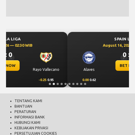
SPAIN LA LIGA
August 16, 2026 — 00:30 WIB
0 : 0
Previous
Next
BET NOW
Alaves
Getafe
0.00
0.62
0.00
-0.72
TENTANG KAMI
BANTUAN
PERATURAN
INFORMASI BANK
HUBUNGI KAMI
KEBIJAKAN PRIVASI
PERSETUJUAN COOKIES