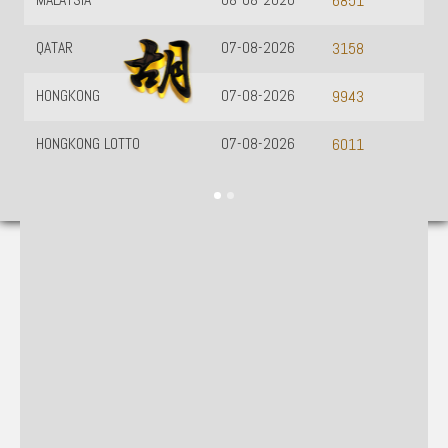
08-08-2026
6851
07-08-2026
3158
07-08-2026
9943
O
07-08-2026
6011