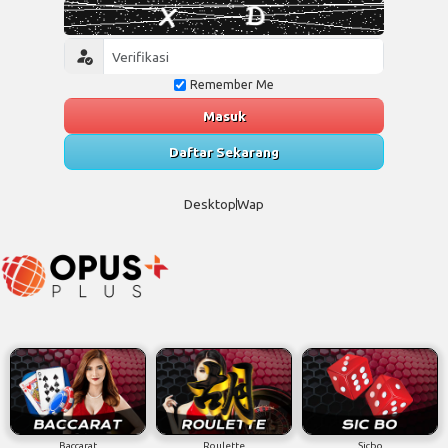
Remember Me
Masuk
Daftar Sekarang
Desktop
Wap
Baccarat
Roulette
Sicbo