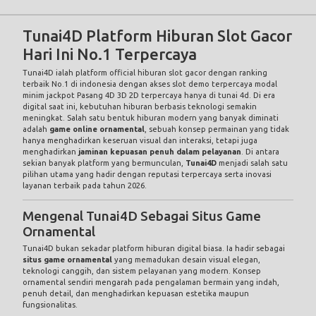
Tunai4D Platform Hiburan Slot Gacor
Hari Ini No.1 Terpercaya
Tunai4D ialah platform official hiburan slot gacor dengan ranking
terbaik No.1 di indonesia dengan akses slot demo terpercaya modal
minim jackpot Pasang 4D 3D 2D terpercaya hanya di tunai 4d. Di era
digital saat ini, kebutuhan hiburan berbasis teknologi semakin
meningkat. Salah satu bentuk hiburan modern yang banyak diminati
adalah
game online ornamental
, sebuah konsep permainan yang tidak
hanya menghadirkan keseruan visual dan interaksi, tetapi juga
menghadirkan
jaminan kepuasan penuh dalam pelayanan
. Di antara
sekian banyak platform yang bermunculan,
Tunai4D
menjadi salah satu
pilihan utama yang hadir dengan reputasi terpercaya serta inovasi
layanan terbaik pada tahun 2026.
Mengenal Tunai4D Sebagai Situs Game
Ornamental
Tunai4D bukan sekadar platform hiburan digital biasa. Ia hadir sebagai
situs game ornamental
yang memadukan desain visual elegan,
teknologi canggih, dan sistem pelayanan yang modern. Konsep
ornamental sendiri mengarah pada pengalaman bermain yang indah,
penuh detail, dan menghadirkan kepuasan estetika maupun
fungsionalitas.