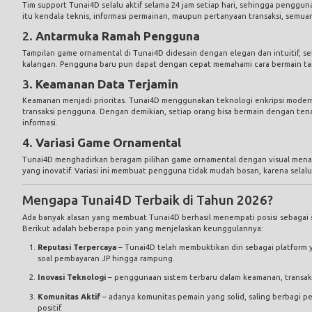
Tim support Tunai4D selalu aktif selama 24 jam setiap hari, sehingga penggu
itu kendala teknis, informasi permainan, maupun pertanyaan transaksi, semua
2.
Antarmuka Ramah Pengguna
Tampilan game ornamental di Tunai4D didesain dengan elegan dan intuitif, 
kalangan. Pengguna baru pun dapat dengan cepat memahami cara bermain ta
3.
Keamanan Data Terjamin
Keamanan menjadi prioritas. Tunai4D menggunakan teknologi enkripsi modern
transaksi pengguna. Dengan demikian, setiap orang bisa bermain dengan te
informasi.
4.
Variasi Game Ornamental
Tunai4D menghadirkan beragam pilihan game ornamental dengan visual menawan
yang inovatif. Variasi ini membuat pengguna tidak mudah bosan, karena selal
Mengapa Tunai4D Terbaik di Tahun 2026?
Ada banyak alasan yang membuat Tunai4D berhasil menempati posisi sebagai
Berikut adalah beberapa poin yang menjelaskan keunggulannya:
Reputasi Terpercaya
– Tunai4D telah membuktikan diri sebagai platform 
soal pembayaran JP hingga rampung.
Inovasi Teknologi
– penggunaan sistem terbaru dalam keamanan, transak
Komunitas Aktif
– adanya komunitas pemain yang solid, saling berbagi 
positif.