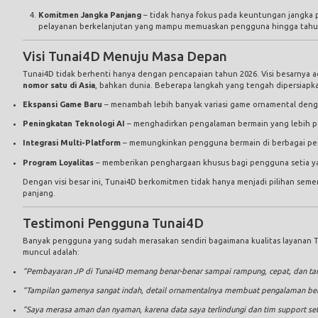
Komitmen Jangka Panjang
– tidak hanya fokus pada keuntungan jangka 
pelayanan berkelanjutan yang mampu memuaskan pengguna hingga tah
Visi Tunai4D Menuju Masa Depan
Tunai4D tidak berhenti hanya dengan pencapaian tahun 2026. Visi besarnya 
nomor satu di Asia
, bahkan dunia. Beberapa langkah yang tengah dipersiapkan
Ekspansi Game Baru
– menambah lebih banyak variasi game ornamental den
Peningkatan Teknologi AI
– menghadirkan pengalaman bermain yang lebih pe
Integrasi Multi-Platform
– memungkinkan pengguna bermain di berbagai per
Program Loyalitas
– memberikan penghargaan khusus bagi pengguna setia y
Dengan visi besar ini, Tunai4D berkomitmen tidak hanya menjadi pilihan semen
panjang.
Testimoni Pengguna Tunai4D
Banyak pengguna yang sudah merasakan sendiri bagaimana kualitas layanan T
muncul adalah:
“Pembayaran JP di Tunai4D memang benar-benar sampai rampung, cepat, dan ta
“Tampilan gamenya sangat indah, detail ornamentalnya membuat pengalaman be
“Saya merasa aman dan nyaman, karena data saya terlindungi dan tim support s