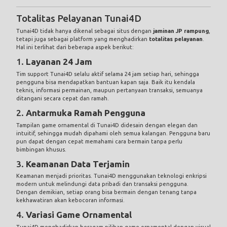
Totalitas Pelayanan Tunai4D
Tunai4D tidak hanya dikenal sebagai situs dengan
jaminan JP rampung
,
tetapi juga sebagai platform yang menghadirkan
totalitas pelayanan
.
Hal ini terlihat dari beberapa aspek berikut:
1.
Layanan 24 Jam
Tim support Tunai4D selalu aktif selama 24 jam setiap hari, sehingga
pengguna bisa mendapatkan bantuan kapan saja. Baik itu kendala
teknis, informasi permainan, maupun pertanyaan transaksi, semuanya
ditangani secara cepat dan ramah.
2.
Antarmuka Ramah Pengguna
Tampilan game ornamental di Tunai4D didesain dengan elegan dan
intuitif, sehingga mudah dipahami oleh semua kalangan. Pengguna baru
pun dapat dengan cepat memahami cara bermain tanpa perlu
bimbingan khusus.
3.
Keamanan Data Terjamin
Keamanan menjadi prioritas. Tunai4D menggunakan teknologi enkripsi
modern untuk melindungi data pribadi dan transaksi pengguna.
Dengan demikian, setiap orang bisa bermain dengan tenang tanpa
kekhawatiran akan kebocoran informasi.
4.
Variasi Game Ornamental