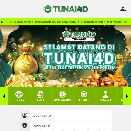
D - TERIMAKASIH KEPADA MEMBER SETIA KAMI YANG TELAH MEMBERIKAN KEPERCAYAAN DAN MENDUKUNG 
TOGEL
SLOT
LIVE CASINO
SPORT
ARCADE
SABU