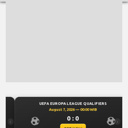
UEFA EUROPA LEAGUE QUALIFIERS
August 7, 2026 — 00:00 WIB
0 : 0
Previous
Next