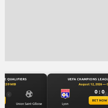
UEFA CHAMPIONS LEAGUE QUALIFIERS
August 12, 2026 — 02:00 WIB
0 : 0
Previous
Ne
BET NOW
Lyon
Sparta Praha