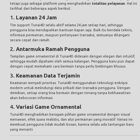
tetapi juga sebagai platform yang menghadirkan
totalitas pelayanan
. Hal ini
terlihat dari beberapa aspek berikut:
1.
Layanan 24 Jam
Tim support Tunai4D selalu aktif selama 24 jam setiap hari, sehingga
pengguna bisa mendapatkan bantuan kapan saja. Baik itu kendala teknis,
informasi permainan, maupun pertanyaan transaksi, semuanya ditangani
secara cepat dan ramah.
2.
Antarmuka Ramah Pengguna
Tampilan game ornamental di Tunai4D didesain dengan elegan dan intuitif,
sehingga mudah dipahami oleh semua kalangan. Pengguna baru pun dapat
dengan cepat memahami cara bermain tanpa perlu bimbingan khusus.
3.
Keamanan Data Terjamin
Keamanan menjadi prioritas. Tunai4D menggunakan teknologi enkripsi
modern untuk melindungi data pribadi dan transaksi pengguna. Dengan
demikian, setiap orang bisa bermain dengan tenang tanpa kekhawatiran
akan kebocoran informasi.
4.
Variasi Game Ornamental
Tunai4D menghadirkan beragam pilihan game ornamental dengan visual
menawan, efek suara realistis, dan alur permainan yang inovatif. Variasi ini
membuat pengguna tidak mudah bosan, karena selalu ada tantangan baru
yang menanti.