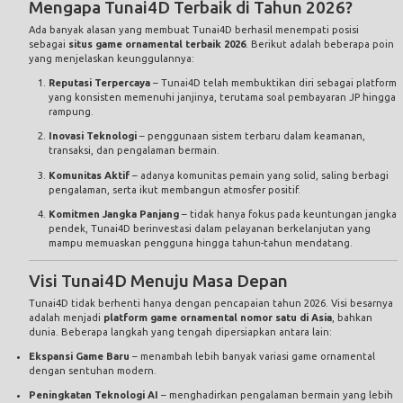
Mengapa Tunai4D Terbaik di Tahun 2026?
Ada banyak alasan yang membuat Tunai4D berhasil menempati posisi
sebagai
situs game ornamental terbaik 2026
. Berikut adalah beberapa poin
yang menjelaskan keunggulannya:
Reputasi Terpercaya
– Tunai4D telah membuktikan diri sebagai platform
yang konsisten memenuhi janjinya, terutama soal pembayaran JP hingga
rampung.
Inovasi Teknologi
– penggunaan sistem terbaru dalam keamanan,
transaksi, dan pengalaman bermain.
Komunitas Aktif
– adanya komunitas pemain yang solid, saling berbagi
pengalaman, serta ikut membangun atmosfer positif.
Komitmen Jangka Panjang
– tidak hanya fokus pada keuntungan jangka
pendek, Tunai4D berinvestasi dalam pelayanan berkelanjutan yang
mampu memuaskan pengguna hingga tahun-tahun mendatang.
Visi Tunai4D Menuju Masa Depan
Tunai4D tidak berhenti hanya dengan pencapaian tahun 2026. Visi besarnya
adalah menjadi
platform game ornamental nomor satu di Asia
, bahkan
dunia. Beberapa langkah yang tengah dipersiapkan antara lain:
Ekspansi Game Baru
– menambah lebih banyak variasi game ornamental
dengan sentuhan modern.
Peningkatan Teknologi AI
– menghadirkan pengalaman bermain yang lebih