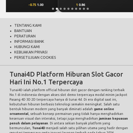
1
0.86
-1
0.96
TENTANG KAMI
BANTUAN
PERATURAN
INFORMASI BANK
HUBUNGI KAMI
KEBIJAKAN PRIVASI
PERSETUJUAN COOKIES
Tunai4D Platform Hiburan Slot Gacor
Hari Ini No.1 Terpercaya
Tunai4D ialah platform official hiburan slot gacor dengan ranking terbaik
No.1 di indonesia dengan akses slot demo terpercaya modal minim jackpot
Pasang 4D 3D 2D terpercaya hanya di tunai 4d. Di era digital saat ini,
kebutuhan hiburan berbasis teknologi semakin meningkat. Salah satu
bentuk hiburan modern yang banyak diminati adalah
game online
ornamental
, sebuah konsep permainan yang tidak hanya menghadirkan
keseruan visual dan interaksi, tetapi juga menghadirkan
jaminan kepuasan
penuh dalam pelayanan
. Di antara sekian banyak platform yang
bermunculan,
Tunai4D
menjadi salah satu pilihan utama yang hadir dengan
reputasi terpercaya serta inovasi layanan terbaik pada tahun 2026.